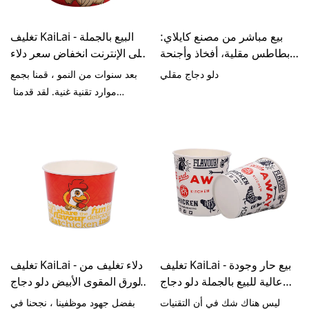
مواصفات دلو ورق الدجاج المقلي
الجميل.
القابل للتصرف 85 أوقية مع غطاء
بيع مباشر من مصنع كايلاي:
ورقي مسطح وفقًا لاحتياجاتك.
تغليف KaiLai - البيع بالجملة
بطاطس مقلية، أفخاذ وأجنحة
على الإنترنت انخفاض سعر دلاء
دجاج، دلو عائلي 64 أونصة، 85
تغليف الدجاج المقلي دلو
دلو دجاج مقلي
بعد سنوات من النمو ، قمنا بجمع
أونصة، 130 أونصة، بطاطس
الدجاج المقلي
موارد تقنية غنية. لقد قدمنا ​​
مقلية ورقية مخصصة، دلاء
موظفين فنيين على درجة عالية من
دجاج مقلية
التعليم وقمنا بترقية تقنياتنا.
تغليف KaiLai - بيع حار وجودة
تغليف KaiLai - دلاء تغليف من
عالية للبيع بالجملة دلو دجاج
الورق المقوى الأبيض دلو دجاج
مقلي ورق طباعة مخصص
مقلي
ليس هناك شك في أن التقنيات
بفضل جهود موظفينا ، نجحنا في