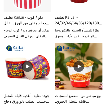
تغليف KaiLai -
تغليف KaiLai - دلو / كوب
24/32/46/64/85/120/130/15
دجاج مقلي من الورق القابل
أوقية وعاء / صندوق / كوب /
للتصرف مع غطاء دلو دجاج
نظرًا للمنشأة الحديثة والتكنولوجيا
يمكن أن يحافظ دلو / كوب الدجاج
دلو دلو دجاج مقلي
مقلي
المتقدمة ، فإن الأداء المتفوق
المقلي الورقي القابل للتصرف
يساهم في الجودة الفائقة لهذا
على قدرة تنافسية قوية في السوق
المنتج.
لفترة طويلة ، ولا يمكن فصله عن
التركيز على المواهب
والتكنولوجيا.بالإضافة إلى ذلك ، يتم
الترحيب بتخصيص المنتج بحرارة.
بيع مباشر من المصنع لمنتجات
جودة تغليف أغذية قابلة للتحلل
قابلة للتحلل الحيوي،
حسب الطلب دلو ورق دجاج