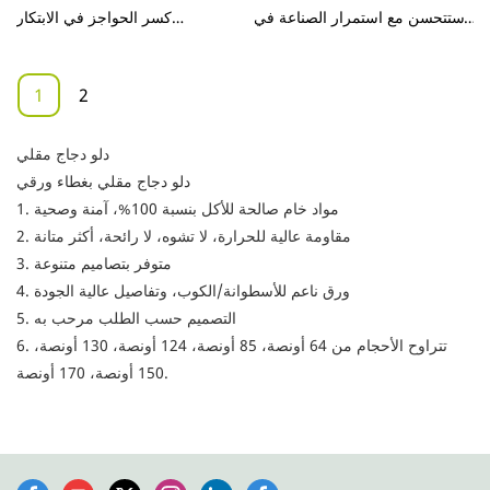
ستتحسن مع استمرار الصناعة في
كسر الحواجز في الابتكار
التطور. عندما يتعلق الأمر
التكنولوجي والترقيات. لقد أتقننا
بمواصفات وخصائص دلو الدجاج
التقنيات التي تضمن كفاءة عملية
1
2
الورقي المطبوع عالي الجودة
التصنيع بأكملها ، فهي تغطي نطاقًا
والمخصص للبيع بالجملة ، فإنه
واسعًا من التطبيقات ووجدت
يستخدم على نطاق واسع في مجال
دلو دجاج مقلي
استخدامها الكبير في مجال
(مجالات) الأكواب الورقية .
دلو دجاج مقلي بغطاء ورقي
(مجالات) منتجات تغليف المواد
1. مواد خام صالحة للأكل بنسبة 100%، آمنة وصحية
الغذائية حتى الآن.
2. مقاومة عالية للحرارة، لا تشوه، لا رائحة، أكثر متانة
3. متوفر بتصاميم متنوعة
4. ورق ناعم للأسطوانة/الكوب، وتفاصيل عالية الجودة
5. التصميم حسب الطلب مرحب به
6. تتراوح الأحجام من 64 أونصة، 85 أونصة، 124 أونصة، 130 أونصة،
150 أونصة، 170 أونصة.