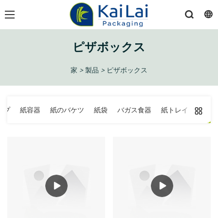
ピザボックス
家
>
製品
>
ピザボックス
ップ
紙容器
紙のバケツ
紙袋
バガス食器
紙トレイ
ピザ