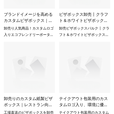
ブランドイメージを高める
ピザボックス卸売 | クラフ
カスタムピザボックス｜プ
ト＆ホワイトピザボックス
レミアムピザパッケージ -
工場価格 - KaiLai
卸売り人気商品！カスタムロゴ
卸売ピザボックスバルク | クラ
KaiLai Packaging
Packaging
入りエコフレンドリーポータブ
フト＆ホワイトピザボックス工
ル段ボールピザボックス（テイ
場価格 市場の類似製品と比較し
クアウト用パッケージ）ブラン
て、性能、品質、外観などの点
ドイメージを高めるカスタムピ
で比類のない優れた利点があ
ザボックス｜プレミアムピザパ
り、市場で高い評価を得ていま
ッケージは、市場の類似製品と
す。KaiLai Packagingは過去の
比較して、性能、品質、外観な
製品の欠点をまとめ、継続的に
どにおいて比類のない優れた利
改善しています。卸売ピザボッ
点を持ち、市場で高い評価を得
クスバルク | クラフト＆ホワイ
ています。KaiLai Packaging
トピザボックス工場価格の仕様
は、過去の製品の欠点を総括
卸売りのカスタム紙製ピザ
は、お客様のニーズに合わせて
テイクアウト包装用のカス
ボックス｜レストラン向け
タムロゴ入り、環境に優し
し、継続的に改善しています。
カスタマイズできます。卸売り
環境に優しい段ボール製ピ
いポータブル段ボールピザ
ブランドイメージを高めるカス
人気商品！カスタムロゴ入りエ
工場直送のピザボックスを卸売
テイクアウト包装用のカスタム