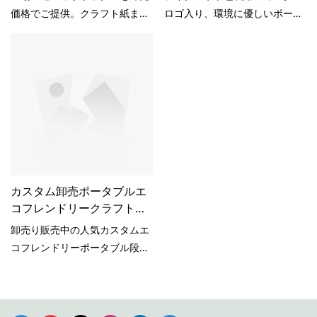
ザ包装メーカー
ボックスの卸売り販売
タムピザボックス｜プレミアム
コフレンドリーポータブル段ボ
価格でご提供。クラフト紙また
ロゴ入り、環境に優しいポータ
ピザパッケージの仕様は、お客
ールピザボックス（テイクアウ
は白の段ボール製、サイズは9
ブル段ボールピザボックスの卸
様のニーズに合わせてカスタマ
ト用パッケージ）工場直送のピ
インチ～16インチ。大量注文な
売り販売
イズできます。
ザボックスを卸売価格でご提
ら1個あたり0.20ドルから。最
供。クラフト紙または白の段ボ
小注文数量は5,000個、納期は
ール製、サイズは9インチ～16
15～20日。ご注文前に無料サン
インチ。大量注文なら1個あた
プルをご提供いたします。
り0.20ドルから。最小注文数量
は5,000個、納期は15～20日。
ご注文前に無料サンプルをご提
供いたします。
カスタム卸売ポータブルエ
コフレンドリークラフトピ
ザボックスさまざまなサイ
卸売り販売中の人気カスタムエ
ズ食品印刷ロゴ段ボール包
コフレンドリーポータブル段ボ
装
ールピザボックス（カスタムロ
ゴ入り）は、市場の類似製品と
比較して、性能、品質、外観な