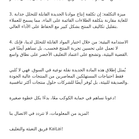
3. ميزة التكلفة: إن تكلفة إنتاج موادنا الجديدة القابلة للتحلل جذابة
للغاية مقارنة بتكلفة الطلاءات القائمة على الماء، مما يسمح للعملاء
بتقليل تكاليف المنتج بشكل كبير مع الحفاظ على الأداء العالي.
4. الاستدامة البيئية: من خلال اختيار المواد القابلة للتحلل لدينا، فإنك
لا تعمل على تحسين تجربة المنتج فحسب، بل تساهم أيضًا في
القضية البيئية، وتشجع على اعتماد التغليف الأخضر على نطاق واسع.
يُمثل إطلاق هذه المادة الجديدة نقلة نوعية في السوق. فهي لا تُلبي
فقط احتياجات المستهلكين المعاصرين من المنتجات عالية الجودة
والصديقة للبيئة، بل تُوفر أيضًا للشركات حلول منتجات أكثر تنافسية.
دعونا نساهم في حماية الكوكب معًا، بدءًا بكل خطوة صغيرة!
لمزيد من المعلومات، لا تتردد في الاتصال بنا!
فريق التعبئة والتغليف KaiLai!