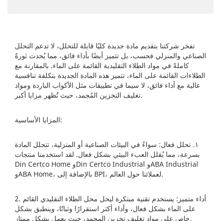
تفخر شركتنا بتقديم مادة جديدة كليًا قابلة للتحلل، لا تدعم التحلل
الصناعي والمنزلي فحسب، بل تتميز أيضًا بأداء فائق، مما يُحدث ثورةً
كاملةً في مواد الطلاء التقليدية القائمة على الماء. بالمقارنة مع
الطلاءات القائمة على الماء، تتميز هذه المادة الجديدة بتكلفة تنافسية
عالية مع أداء فائق، لا سيما في تطبيقات مثل الأكواب الباردة ومواد
تغليف التخزين المُجمد، حيث تُظهر مزايا أكبر.
المزايا الأساسية:
١. تحلل فعال: سواءً في البيئات الصناعية أو المنزلية، تتحلل المادة
بسرعة، مما يُقلل العبء البيئي بشكل فعال. لقد استخدمنا منتجات
Din Certco Home وDin Certco Industrial وABA Industrial
وABA Home، بالإضافة إلى BPI، لعملائنا حول العالم.
2. أداء متميز: يستخدم تقنية مبتكرة ليحل محل الطلاء التقليدي القائم
على الماء بشكل فعال، وأداء أكثر استقرارًا وثباتًا، وينطبق بشكل
خاص على مواد تغليف تخزين المجمد، حيث يعمل بشكل ممتاز.