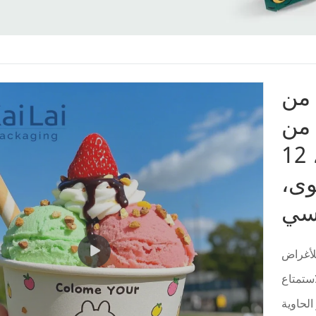
Kail
 من
الكرتون، 4 أونصة، 8 أونصة، 12
حلوى،
كسي
للأغراض
استمتاع
الحاوية