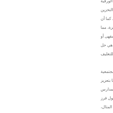
الورقية
لتخزين
 كما أن
زة، مما
مقهى أو
 هي حل
مجتمعية
 بتعزيز
المدارس
ول فرز
المثال،