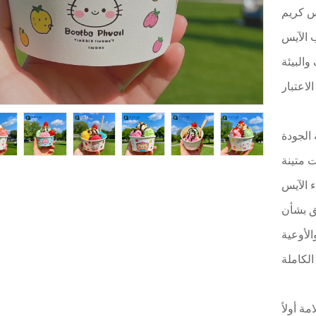
يس كريم
ب الآيس
البيئة
 الجودة
 متينة
ء الآيس
لق بشأن
الأوعية
مة أولاً