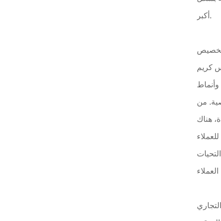
أكبر.
لتخصيص
يس كريم
 وأنماط
ية. من
ة، هناك
لعملاء
التحيات
التجاري