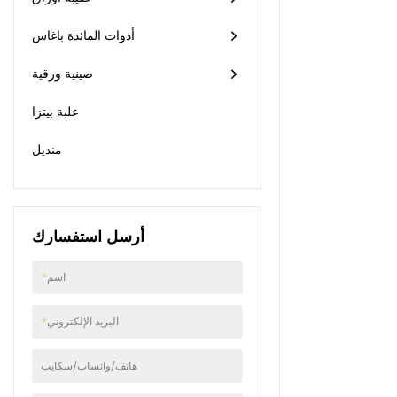
أدوات المائدة باغاس
صينية ورقية
علبة بيتزا
منديل
أرسل استفسارك
اسم
*
البريد الإلكتروني
*
هاتف/واتساب/سكايب