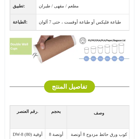
مطعم / مقهى / طيران
تطبيق:
طباعة فليكس أو طباعة أوفست ، حتى 7 ألوان
الطباعة:
تفاصيل المنتج
بحجم
رقم العنصر.
وصف
8
كوب ورق حائط مزدوج 8 أونصة
8 أونصة
DW-8 أوقية (80)