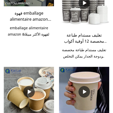
قهوة emballage
alimentaire amazon
الأكثر مبيعًا حسب الطلب&
emballage alimentaire
مصنعي أطقم الشاي من
amazon القهوة الأكثر مبيعًا&
تغليف مستدام طباعة
الصين | تغليف KaiLai
مجموعات الشاي مقارنة مع
مخصصة 12 أوقية أكواب
المنتجات المماثلة في السوق ،
قهوة ورقية مزدوجة الجدار
تغليف مستدام طباعة مخصصة
مع غطاء | تغليف KaiLai
لديها مزايا بارزة لا تضاهى من
مزدوجة الجدار يمكن التخلص
حيث الأداء والجودة والمظهر
منها أكواب القهوة مع غطاء
وما إلى ذلك ، وتتمتع بسمعة
مقارنة مع المنتجات المماثلة
طيبة في السوق. KaiLai
في السوق ، لديها مزايا بارزة لا
Packaging تلخص عيوب
تضاهى من حيث الأداء والجودة
المنتجات السابقة ، وتحسنها
والمظهر وما إلى ذلك ، وتتمتع
باستمرار. مواصفات قهوة
بسمعة طيبة في السوق.
emballage alimentaire
KaiLai Packaging يلخص
amazon الأكثر مبيعًا& يمكن
عيوب المنتجات السابقة ،
تخصيص مجموعات الشاي وفقًا
وتحسينها باستمرار. يمكن