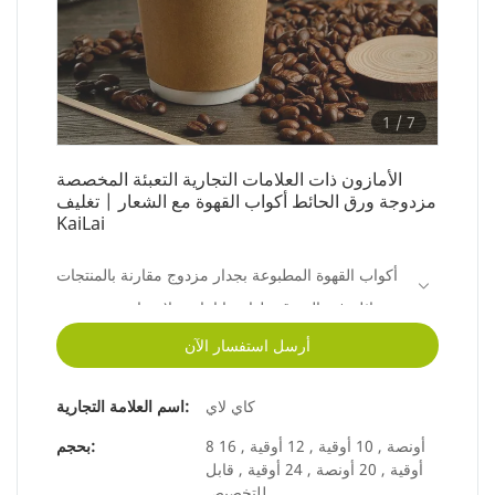
1
/
7
الأمازون ذات العلامات التجارية التعبئة المخصصة
مزدوجة ورق الحائط أكواب القهوة مع الشعار | تغليف
KaiLai
أكواب القهوة المطبوعة بجدار مزدوج مقارنة بالمنتجات
المماثلة في السوق ، لها مزايا بارزة لا تضاهى من حيث
الأداء والجودة والمظهر وما إلى ذلك ، وتتمتع بسمعة
أرسل استفسار الآن
طيبة في السوق. KaiLai Packaging تلخص عيوب
كاي لاي
اسم العلامة التجارية:
المنتجات السابقة ، وبشكل مستمر يحسنهم. يمكن
تخصيص مواصفات أكواب القهوة المطبوعة بجدار
8 أونصة , 10 أوقية , 12 أوقية , 16
بحجم:
أوقية , 20 أونصة , 24 أوقية , قابل
مزدوج وفقًا لاحتياجاتك.
للتخصيص