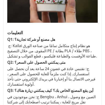
التعليمات
Q1: هل مصنع أو شركة تجارية؟
ج: Kailai هو نظام إنتاج متكامل تمامًا من صناعة الورق
المقوى. من خلال التصفيح PE / بطانة PLA / طلاء PBS ،
طباعة الأوفست والطباعة فليكسو ، قطع القوالب و تشكيل.
Q2: متى يمكنني الحصول على السعر؟
ج: نقتبس عادة في غضون 24 ساعة بعد أن نحصل على
استفسارك. إذا كنت ملزماً للغاية للحصول على السعر ،
فيرجى الاتصال بنا أو إخبارنا في بريدك الإلكتروني حتى نأخذ
أولوية استفسارك.
Q3: أين يقع المصنع الخاص بك؟ كيف يمكنني زيارة هناك؟
ج: نحن موجودون في Bengbu ، Anhui ، الصين مع وصول
نقل مريح للغاية ، يمكننا ترتيب اصطحابك إلى شركتنا