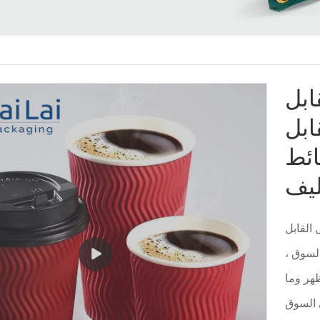
ابل
ابل
ائط
 القابل
السوق ،
ظهر وما
KaiLai تلخص