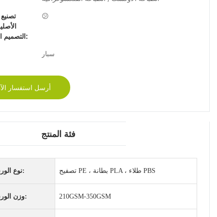
😕
تصنيع 
الأصلي
التصميم الشخصي:
سبار
أرسل استفسار الآ
فئة المنتج
تصفيح PE ، بطانة PLA ، طلاء PBS
نوع الورق:
210GSM-350GSM
وزن الورق: