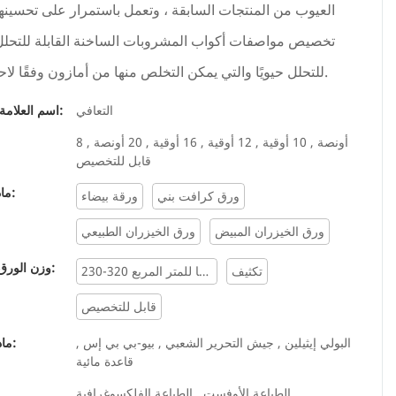
العيوب من المنتجات السابقة ، وتعمل باستمرار على تحسينها
تخصيص مواصفات أكواب المشروبات الساخنة القابلة للتحلل 
للتحلل حيويًا والتي يمكن التخلص منها من أمازون وفقًا لاحتياجاتك.
التعافي
اسم العلامة التجارية:
8 أونصة , 10 أوقية , 12 أوقية , 16 أوقية , 20 أونصة ,
قابل للتخصيص
مادة ورقية:
ورق كرافت بني
ورقة بيضاء
ورق الخيزران المبيض
ورق الخيزران الطبيعي
وزن الورق بالجرام:
تكثيف
230-320 جرامًا للمتر المربع
قابل للتخصيص
البولي إيثيلين , جيش التحرير الشعبي , بيو-بي بي إس ,
مادة الطلاء:
قاعدة مائية
الطباعة الأوفست , الطباعة الفلكسوغرافية