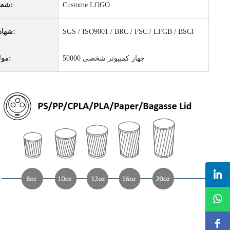
Custome LOGO
شعار:
SGS / ISO9001 / BRC / FSC / LFGB / BSCI
شهادة:
50000 جهاز كمبيوتر شخصى
موك: