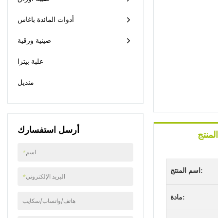
أدوات المائدة باغاس
صينية ورقية
علبة بيتزا
منديل
أرسل استفسارك
لمنتج
اسم
*
اسم المنتج:
البريد الإلكتروني
*
مادة:
هاتف/واتساب/سكايب