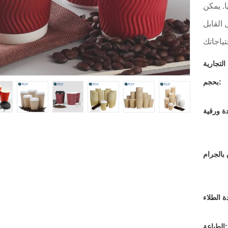
. يمكن
القابل
بحجم:
الطباعة: