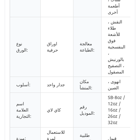
أطعمة
أخرى
النقش ،
طلاء
للأشعة
فوق
معالجة
اوراق
نوع
البنفسجية
الطباعة:
حرفية
الورق:
،
بالورنيش
، التصفيح
المصقول
انهوى ،
مكان
جدار واحد
أسلوب:
الصين
المنشأ:
SB-8oz /
12oz /
اسم
رقم
16oz /
كاي لاي
العلامة
الموديل:
26oz /
التجارية:
32oz
للاستعمال
طلبية
قبول
لمرة
ميزة: