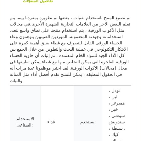
تفاصيل المنتجات
تم تصنيع المنتج باستخدام تقنيات ، بعضها تم تطويره بمفردنا بينما يتم
تعلم البعض الآخر من العلامات التجارية الشهيرة الأخرى.في مجالات
مثل الأكواب الورقية ، يتم استخدام منتجنا على نطاق واسع لتعدد
استخداماته وجودته المضمونة. الموردين الصينيين يتوهمون وعاء
الحساء الورقي القابل للتصرف مع غطاء يعلق أهمية كبيرة على
الابتكار التكنولوجي في عملية البحث والتطوير. من خلال الجمع بين
كل الأداء الجيد للمواد الخام المعتمدة ، تم إثبات أن حاوية الحساء
الورقية الفاخرة التي يمكن التخلص منها مع غطاء يمكن تطبيقها في
مجال (مجالات) الأكواب الورقية. لقد اختبر موظفونا عدة مرات أنه
في الحقول المطبقة ، يمكن للمنتج تقدم أفضل أداء مثل المتانة
والثبات.
نودل ،
لبن ،
همبرغر ،
خبز ،
سوشي ،
الاستخدام
سندويش
يستخدم:
غذاء
الصناعى:
، سلطة ،
كيك ،
سناك ،