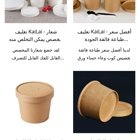
تغليف KaiLai - أفضل سعر
تغليف KaiLai - شعار
طباعة فائقة الجودة
مخصص يمكن التخلص منه
تخصيص كوب وعاء حساء
مع كوب حساء ورقي يمكن
لدينا أفضل سعر طباعة فائقة
لقد خضع شعارنا المخصص
ورق كرافت بغطاء PP
التخلص منه وعاء حساء في
تخصيص كوب وعاء حساء ورق
القابل للفك القابل للتصرف
وغطاء ورق وعاء الحساء
الميكروويف
كرافت مع غطاء PP وغطاء
لأكواب الحساء الورقية التي
وعاء الحساء
ورقي يتميز بمزايا فريدة من
يمكن التخلص منها في
نوعها للأداء وما إلى ذلك. إنها
الميكروويف لاختبارات متعددة
مصنوعة من المواد الخام التي
وحصل على شهادات استيراد
حصلت على شهادة نظام إدارة
وتصدير معتمدة ذات صلة. لها
الجودة. علاوة على ذلك ، يتم
هياكل ومظهر مصممة بشكل
اختبار منتجات تغليف المواد
معقول ، وتجذب الكثير من
الغذائية من قبل فريق مراقبة
الاهتمام وتقود الاتجاه في
الجودة لدينا ولا يمكن تسليمها
الصناعة أيضًا. أيضًا ، تتميز
خارج المصنع حتى نؤكد جودتها.
KaiLai Packaging ببعض