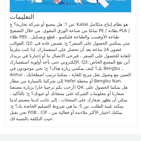
التعليمات
س 1: هل مصنع أو شركة تجارية؟ ج: Kailai هو نظام إنتاج متكامل
تمامًا من صناعة الورق المقوى. من خلال التصفيح PE / بطانة PLA /
طلاء PBS ، طباعة الأوفست والطباعة فليكسو ، قطع وتشكيل
القوالب. Q2: متى يمكنني الحصول على السعر؟ ج: نقتبس عادة في
غضون 24 ساعة بعد أن نحصل على استفسارك. إذا كنت ملزماً
للغاية للحصول على السعر ، فيرجى الاتصال بنا أو إخبارنا في بريدك
الإلكتروني حتى نأخذ أولوية استفسارك. Q3: أين يقع المصنع الخاص
بك؟ كيف يمكنني زيارة هناك؟ ج: نحن موجودون في Bengbu ،
Anhui ، الصين مع وصول نقل مريح للغاية ، يمكننا ترتيب اصطحابك
إلى شركتنا بالسيارة من مطار Hefei أو محطة Bengbu Nan.
أرحب بكم ترحيبا حارا بزيارة مصنعنا! Q4: هل يمكننا الحصول على
شعارنا أو معلومات الشركة على منتجاتك أو عبوتك؟ ج: بالتأكيد ،
يمكن أن يظهر شعارك على المنتجات ، إلى جانب لدينا مصمم لدينا
يمكنه تلبية الطلب. س 5: ما هي شروط التسليم الخاصة بك؟ ج:
نحن نقبل FOB ، CIF ، يمكنك اختيار الأكثر ملاءمة أو فعالية من
حيث التكلفة بالنسبة لك.