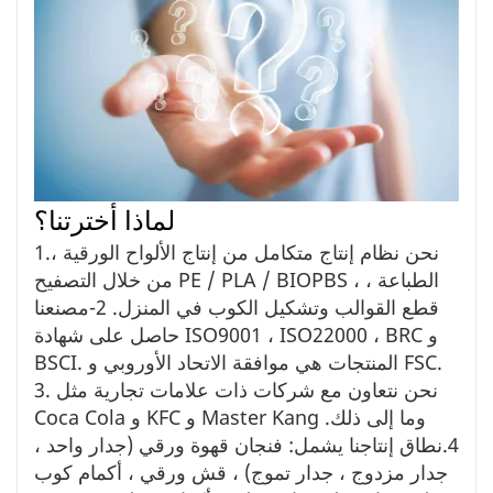
لماذا أخترتنا؟
1.نحن نظام إنتاج متكامل من إنتاج الألواح الورقية ،
من خلال التصفيح PE / PLA / BIOPBS ، الطباعة ،
قطع القوالب وتشكيل الكوب في المنزل. 2-مصنعنا
حاصل على شهادة ISO9001 ، ISO22000 ، BRC و
BSCI. المنتجات هي موافقة الاتحاد الأوروبي و FSC.
3. نحن نتعاون مع شركات ذات علامات تجارية مثل
Coca Cola و KFC و Master Kang وما إلى ذلك.
4.نطاق إنتاجنا يشمل: فنجان قهوة ورقي (جدار واحد ،
جدار مزدوج ، جدار تموج) ، قش ورقي ، أكمام كوب