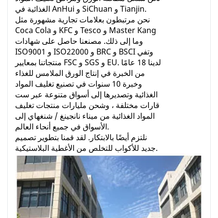
الغذائية في AnHui و SiChuan و Tianjin.
نحن مرتبطون بعلامات تجارية مشهورة مثل
Coca Cola و KFC و Tesco و Master Kang
وما إلى ذلك. مصنعنا حاصل على شهادات
ISO9001 و ISO22000 و BRC و BSCI وتفي
منتجاتنا بمعايير FSC و SGS و EU. لدينا 18 عامًا
من الخبرة في إنتاج الورق الملامس للغذاء
وخبرة 10 سنوات في تصنيع تغليف المواد
الغذائية وتصديرها إلى أسواق متنوعة عبر ست
قارات مختلفة ، وشحن مليارات منتجات تغليف
المواد الغذائية من ميناء نانجينغ / شنغهاي إلى
الأسواق في جميع أنحاء العالم.
نلتزم أيضًا بالابتكار. لقد قمنا بتطوير تصميم
جديد للأكواب للتخلص من الأغطية البلاستيكية.