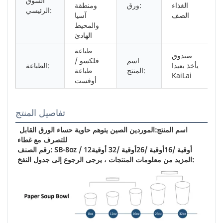
السوق
الغذاء
ورق:
ومنطقة
الرئيسي:
الصف
آسيا
والمحيط
الهادئ
طباعة
صندوق
اسم
فلكسو /
يأخذ بعيدا
الطباعة:
المنتج:
طباعة
KaiLai
أوفست
تفاصيل المنتج
اسم المنتج:
الموردين الصين يتوهم حاوية حساء الورق القابل 
للتصرف مع غطاء
أوقية /
16
أوقية /
26
أوقية /
32 أوقية
رقم الصنف: SB-8oz / 12
المزيد من معلومات المنتجات ، يرجى الرجوع إلى جدول النفخ: