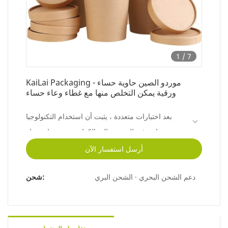
1
/
7
KaiLai Packaging - موردو الصين حاوية حساء
ورقية يمكن التخلص منها مع غطاء وعاء حساء
بعد اختبارات متعددة ، يثبت أن استخدام التكنولوجيا
يساهم في التصنيع عالي الكفاءة ويضمن استقرار
حاويات الحساء الورقية المزودة بغطاء للموردين
أرسل استفسار الآن
الصينيين.لديها استخدامات واسعة النطاق في مجال
دعم الشحن البحري · الشحن البري
شحن:
(مجالات) تطبيق الأكواب الورقية وتستحق الاستثمار
تمامًا .