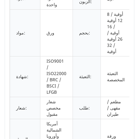
الزبون:
واحدة
8 أوقية /
12 أوقية
/ 16
أوقية /
بحجم:
ورق
مواد:
26 أوقية
/ 32
أوقية
ISO9001
/
التعبئة
ISO22000
التعبئة:
شهادة:
المخصصة
/ BRC /
BSCI /
LFGB
مطعم /
شعار
مقهى /
طلب:
مخصص
شعار:
طيران
مقبول
أمريكا
الشمالية
ورقة
وأوروبا