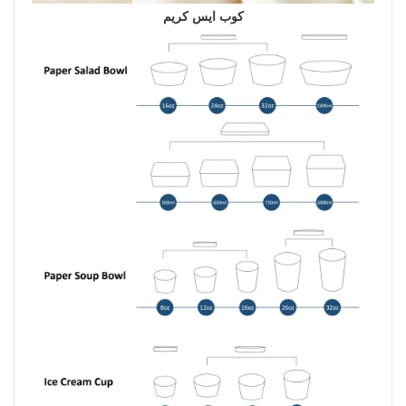
كوب ايس كريم