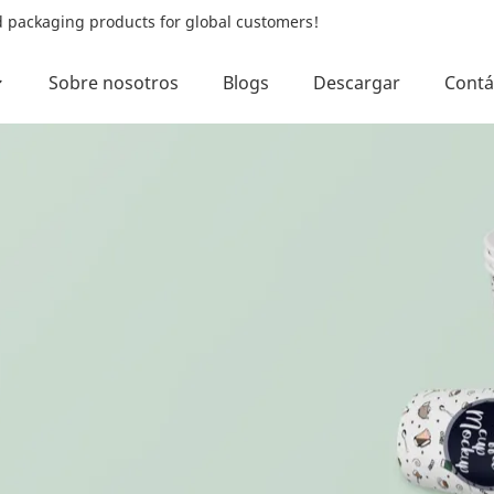
od packaging products for global customers!
Sobre nosotros
Blogs
Descargar
Contá