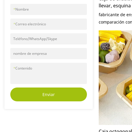
llevar, esquin
*
Nombre
reciclable, de 
fabricante de en
desechable, co
comparación con 
*
Correo electrónico
mercado, tiene 
sobresalientes e
Teléfono/WhatsApp/Skype
calidad, aparienc
buena reputación
nombre de empresa
Packaging resum
anteriores y mej
*
Contenido
especificaciones
de papel se pue
necesidades.
Enviar
Caja octogonal