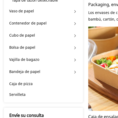
Tapa de tazón desechable
Packaging, en
para ensaladas
Vaso de papel
Los envases de c
ensaladera
bambú, cartón, 
Contenedor de papel
ensaladas, vasos
alto volumen de
Cubo de papel
empresas a abri
establecer y con
Bolsa de papel
modo que las e
fuerte competit
Vajilla de bagazo
Además, el prod
Bandeja de papel
combinación de i
La tecnología se 
Caja de pizza
demanda del me
Servilleta
Envíe su consulta
Caja de ensala