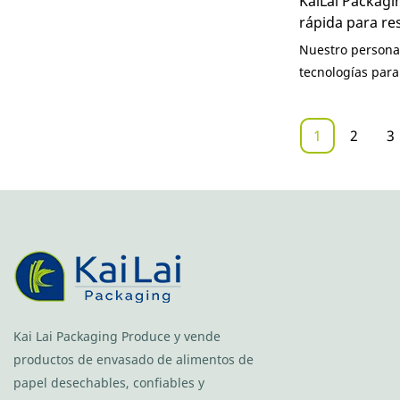
KaiLai Packagi
rápida para re
respetuoso co
Nuestro personal
ensaladera de 
tecnologías para
ensaladera
fabricación, redu
del producto. Co
1
2
3
recipiente de pa
comida rápida d
ecológico con ta
los vasos de pap
Kai Lai Packaging Produce y vende
productos de envasado de alimentos de
papel desechables, confiables y