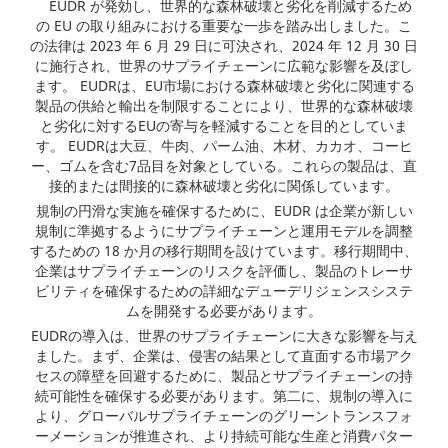
EUDR が発効し、世界的な森林破壊と劣化を削減するため
の EU の取り組みにおける重要な一歩を踏み出しました。こ
の法律は 2023 年 6 月 29 日に可決され、2024 年 12 月 30 日
に施行され、世界のサプライチェーンに広範な影響を及ぼし
ます。 EUDRは、EU市場における森林破壊と劣化に関連する
製品の供給と輸出を制限することにより、世界的な森林破壊
と劣化に対するEUの寄与を軽減することを目的としていま
す。 EUDRは大豆、牛肉、パーム油、木材、カカオ、コーヒ
ー、ゴムを含む7品目を対象としている。これらの製品は、直
接的または間接的に森林破壊と劣化に関係しています。
規制の円滑な実施を確保するために、EUDR は企業が新しい
規制に準拠するようにサプライチェーンと運用モデルを調整
するための 18 か月の移行期間を設けています。移行期間中、
企業はサプライチェーンのリスクを評価し、製品のトレーサ
ビリティを確保するための詳細なデューデリジェンスシステ
ムを開発する必要があります。
EUDRの導入は、世界のサプライチェーンに大きな影響を与え
ました。まず、企業は、侵害の結果として直面する市場アク
セスの障壁を回避するために、製品とサプライチェーンの持
続可能性を確保する必要があります。第二に、規制の導入に
より、グローバルサプライチェーンのグリーントランスフォ
ーメーションが推進され、より持続可能な生産と消費パター