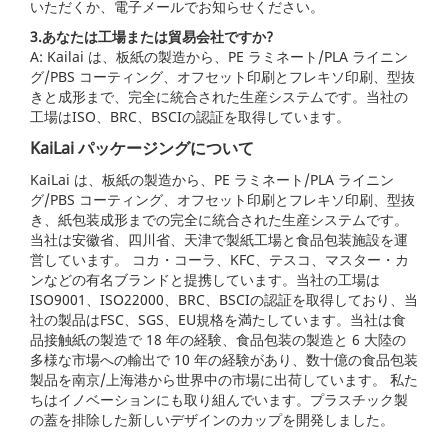
いただくか、電子メールでお知らせください。
3.あなたは工場または貿易会社ですか?
A: Kailai は、板紙の製造から、PE ラミネート/PLA ライニン
グ/PBS コーティング、オフセット印刷とフレキソ印刷、型抜
きと成形まで、完全に統合された生産システムです。当社の
工場はISO、BRC、BSCIの認証を取得しています。
KaiLai パッケージングについて
KaiLai は、板紙の製造から、PE ラミネート/PLA ライニン
グ/PBS コーティング、オフセット印刷とフレキソ印刷、型抜
き、紙包装成形までの完全に統合された生産システムです。
当社は安徽省、四川省、天津で製紙工場と食品包装施設を運
営しています。 コカ・コーラ、KFC、テスコ、マスター・カ
ンなどの有名ブランドと提携しています。当社の工場は
ISO9001、ISO22000、BRC、BSCIの認証を取得しており、当
社の製品はFSC、SGS、EU規格を満たしています。当社は食
品接触紙の製造で 18 年の経験、食品包装の製造と 6 大陸の
多様な市場への輸出で 10 年の経験があり、数十億の食品包装
製品を南京/上海港から世界中の市場に出荷しています。 私た
ちはイノベーションにも取り組んでいます。プラスチック製
の蓋を排除した新しいデザインのカップを開発しました。