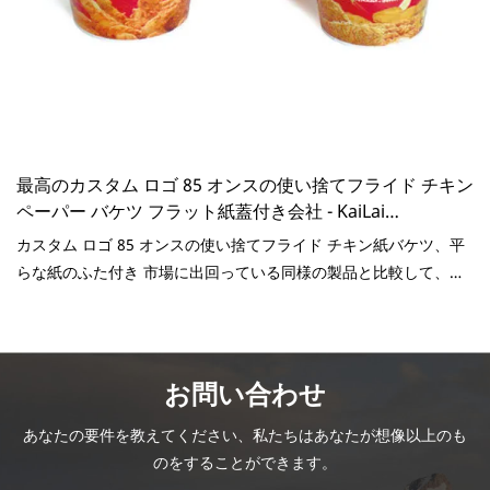
最高のカスタム ロゴ 85 オンスの使い捨てフライド チキン
ペーパー バケツ フラット紙蓋付き会社 - KaiLai
Packaging
カスタム ロゴ 85 オンスの使い捨てフライド チキン紙バケツ、平
らな紙のふた付き 市場に出回っている同様の製品と比較して、性
能、品質、外観などの点で比類のない優れた利点があり、市場で
高い評価を得ています。KaiLai Packaging は、過去の製品の不具
合を修正し、継続的に改善します。カスタム ロゴ 85 オンスの使
い捨てフライド チキン紙バケツの仕様は、お客様のニーズに応じ
お問い合わせ
てカスタマイズできます。
あなたの要件を教えてください、私たちはあなたが想像以上のも
のをすることができます。