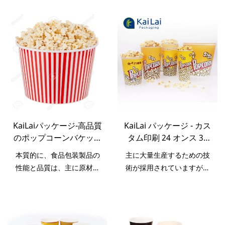
容器生分解性高品質紙ポッ
い捨てポップコーン大きな
プコーン浴槽バケツ
紙コップ は、市場に出回っ
ている同様の製品と比較し
て、パフォーマンス、品
質、外観などの点で比類の
ない優れた利点があり、市
場で高い評価を得ていま
す.KaiLai Packagingは欠陥
を要約しています過去の製
品の改良を継続的に行って
KaiLaiパッケージ-高品質
KaiLai パッケージ - カス
います。ベンダーマシン用
のポップコーンバケット
タム印刷 24 オンス 32
のAmazonトップセラーの
のカスタム印刷された
オンス 46 オンス 64 オ
使い捨てポップコーンビッ
本質的に、食品包装製品の
主に大量生産するための技
24〜170オンスの使い捨
ンス 85 オンス 130 オン
グペーパーカップの仕様
性能と品質は、主に原材料
術が採用されていますが、
てリサイクル可能なポッ
ス 170 オンス フル オン
は、ニーズに応じてカスタ
によって決まります。紙コ
現在ではその特性が徐々に
プコーンバケット
ス ポップコーン ペーパ
マイズできます.
ップの原料としては、化学
発見されており、紙コップ
ー バケツ ポップコーン
成分や性能について多くの
などの分野で広く応用され
バケツ
試験を重ねてきました。こ
ています。