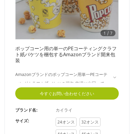
1
/
7
ポップコーン用の単一のPEコーティングクラフ
ト紙バケツを梱包するAmazonブランド開来包
装
Amazonブランドのポップコーン用単一PEコーテ
ィングクラフト紙バケツの梱包 市場に出回ってい
る同様の製品と比較して、性能、品質、外観など
今すぐお問い合わせください
の点で比類のない優れた利点があり、市場で高い
ブランド名:
カイライ
評価を得ています.KaiLai Packagingは欠陥を要約
しています過去の製品の改良を継続的に行ってい
サイズ:
24オンス
32オンス
ます。ポップコーン用のAmazonブランドのシン
44オンス
46オンス