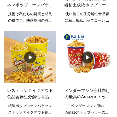
ネマポップコーンバケッ
器粘土板紙ポップコーン
ト用の段ボールポップコ
カップ サプライヤー -
技術は私たちの発展と成長
使い捨ての生分解性食品容
ーンカップスナックファ
KaiLai Packaging
の鍵です。映画館用の段ボ
器粘土板紙ポップコーン カ
ーストフードボックス紙
ールポップコーンカップス
ップ サプライヤー 市場に出
バケット
ナックファーストフードボ
回っている同様の製品と比
ックス紙バケツの利点が発
較して、性能、品質、外観
見されたため、その適用範
などの点で比類のない優れ
囲も大幅に拡大しました。
た利点があり、市場で高い
紙コップの分野では、それ
評価を得ています.KaiLai
は非常に価値があります。
Packagingは過去の欠陥を
まとめていますし、継続的
に改善します。使い捨て生
分解性食品容器粘土板紙ポ
レストランテイクアウト
ベンダーマシン会社向け
ップコーン カップ サプライ
食品容器生分解性高品質
の最高のAmazonトップ
ヤーの仕様は、ニーズに応
紙ポップコーンバケツ
セラー使い捨てポップコ
じてカスタマイズできま
紙製ポップコーンバケツレ
ベンダーマシン用の
ーン大きな紙コップ -
す。
ストランテイクアウト食品
Amazonトップセラーの使
KaiLai Packaging