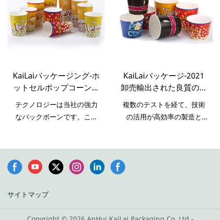
のようにして、製品の品質
はソースから保証されま
す。現在、この製品は優れ
た特性とその他の特性を備
えていることがテストされ
ています。
KaiLaiパッケージング-ホ
KaiLaiパッケージ-2021
ットセルポップコーンバ
卸売輸出された良質のフ
ケットカスタムプリント
ルカラープラスチックポ
テクノロジーは当社の強力
複数のテストを経て、技術
使い捨て紙ポップコーン
ップコーン紙箱ポップコ
なバックボーンです。これ
の活用が高効率の製造と
カップ、ドーム蓋付きポ
ーンバケット
らのパフォーマンスによ
2021年の卸売りの安定性の
ップコーンバケット
り、ホットセルポップコー
確保に貢献していることを
ンバケットのカスタム印刷
証明します。高品質のフル
された使い捨て紙ポップコ
カラープラスチックポップ
ーンカップとドーム型の蓋
コーン紙箱を輸出しまし
は、紙コップの分野に従事
た。紙箱の応用分野で広く
サイトマップ
する人々によって広く使用
使用されており、完全に価
されています。
値があります。投資。
Copyright © 2026 AnHui KaiLai Packaging Co.,Ltd -