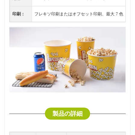
印刷：
フレキソ印刷またはオフセット印刷、最大 7 色
最
製品の詳細