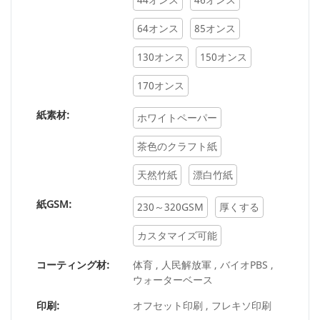
グルPEコーティングクラフト紙バケツの仕様は、
64オンス
85オンス
ニーズに応じてカスタマイズできます。
130オンス
150オンス
170オンス
紙素材:
ホワイトペーパー
茶色のクラフト紙
天然竹紙
漂白竹紙
紙GSM:
230～320GSM
厚くする
カスタマイズ可能
コーティング材:
体育 , 人民解放軍 , バイオPBS ,
ウォーターベース
印刷:
オフセット印刷 , フレキソ印刷