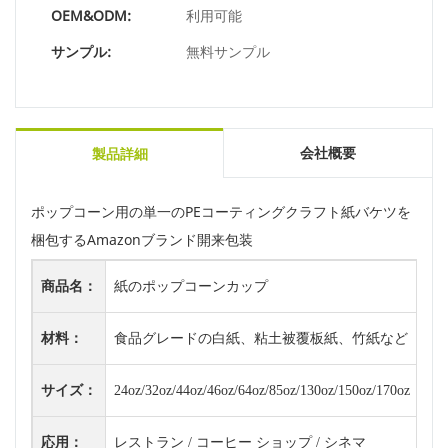
OEM&ODM:
利用可能
サンプル:
無料サンプル
会社概要
製品詳細
ポップコーン用の単一のPEコーティングクラフト紙バケツを
梱包するAmazonブランド開来包装
商品名：
紙のポップコーンカップ
紙
材料：
食品グレードの白紙、粘土被覆板紙、竹紙など
用
サイズ：
24oz/32oz/44oz/46oz/64oz/85oz/130oz/150oz/170oz
ロ
応用：
レストラン / コーヒー ショップ / シネマ
認