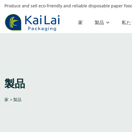
Produce and sell eco-friendly and reliable disposable paper fo
家
製品
私た
製品
家
>
製品