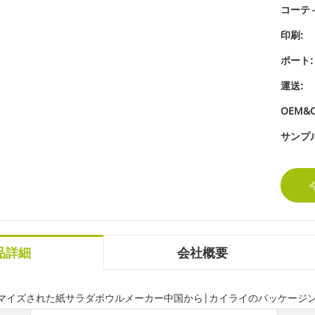
コーテ
印刷:
ポート:
運送:
OEM&
サンプル
品詳細
会社概要
タマイズされた紙サラダボウルメーカー中国から|カイライのパッケージ