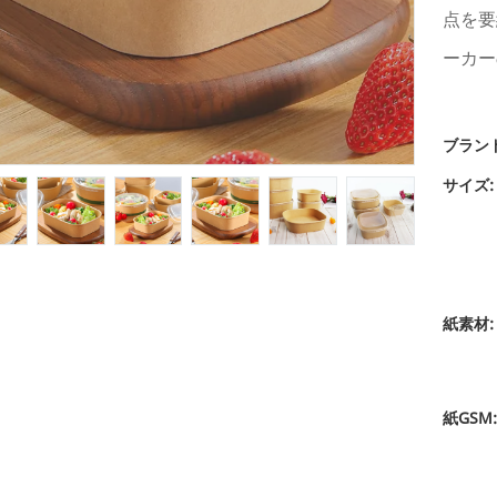
点を要
ーカー
ブラン
サイズ:
紙素材:
紙GSM: