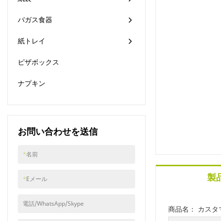
バガス食器
紙トレイ
ピザボックス
ナプキン
お問い合わせを送信
*
名前
製
*
Eメール
電話/WhatsApp/Skype
商品名： カス