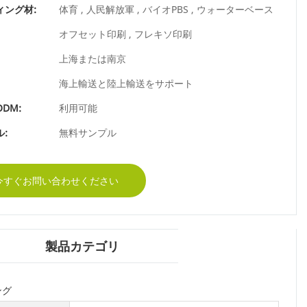
ィング材:
体育 , 人民解放軍 , バイオPBS , ウォーターベース
オフセット印刷 , フレキソ印刷
上海または南京
海上輸送と陸上輸送をサポート
ODM:
利用可能
:
無料サンプル
今すぐお問い合わせください
製品カテゴリ
ング