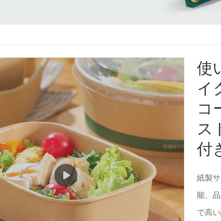
使
イ
コ
ス
付
紙製サ
能、品
で高い