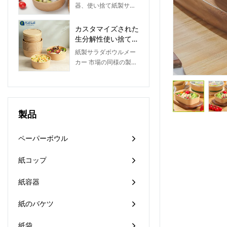
ダボウル caja
品は画期的なイノベー
器、使い捨て紙製サラ
まざまな顧客のさまざ
comida Salad Bowl
ションの組み合わせを
ダボウル（caja
まなニーズに対応でき
特徴としています。テ
comida）は、日常生活
カスタマイズされた
ます。また、簡潔な構
クノロジーは、市場の
の様々な場面で活躍し
生分解性使い捨てテ
造と高品質を設計原則
需要をよりよく満たす
ます。どんなニーズに
イクアウトラウンド
としています。
紙製サラダボウルメー
ために適用されます。
も対応できるよう、
サラダコンテナクラ
カー 市場の同様の製品
KaiLai Packagingでご
フト紙サラダボウル
と比較して、性能、品
用意しています。様々
蓋付き
質、外観などの点で比
なタイプと機能を備え
類のない優れた利点が
た製品をご購入いただ
あり、市場で高い評価
けます。
製品
を得ています。KaiLai
Packagingは過去の製
品の欠点を要約し、継
ペーパーボウル
続的に改善しています
彼ら。紙サラダボウル
紙コップ
メーカーの仕様は、ニ
ーズに応じてカスタマ
紙容器
イズできます。
紙のバケツ
紙袋