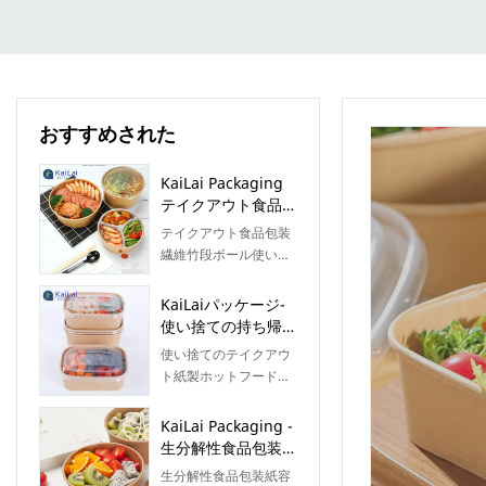
おすすめされた
KaiLai Packaging
テイクアウト食品包
装 使い捨て紙サラ
テイクアウト食品包装
ダボウルカップ 蓋
繊維竹段ボール使い捨
付きプリント サラ
て紙サラダボウルカッ
ダボウル
プ印刷蓋付き、高い売
KaiLaiパッケージ-
上高は、企業が新しい
使い捨ての持ち帰り
市場を開拓し、生態学
用の紙の温かい食べ
使い捨てのテイクアウ
的障壁を確立および強
物の容器プラスチッ
ト紙製ホットフード容
化するのに役立ちま
ク製の蓋が付いた長
器、プラスチック製の
す。これにより、企業
方形の紙のボウルサ
蓋が付いた長方形の紙
KaiLai Packaging -
は長期間にわたって強
ラダボウル
ボウルは、さまざまな
生分解性食品包装紙
力な競争力を維持でき
仕様で製造でき、さま
容器使い捨て紙サラ
ます。さらに、この製
生分解性食品包装紙容
ざまな用途があり、さ