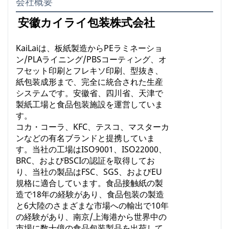
会社概要
安徽カイライ包装株式会社
KaiLaiは、板紙製造からPEラミネーショ
ン/PLAライニング/PBSコーティング、オ
フセット印刷とフレキソ印刷、型抜き、
紙包装成形まで、完全に統合された生産
システムです。安徽省、四川省、天津で
製紙工場と食品包装施設を運営していま
す。
コカ・コーラ、KFC、テスコ、マスターカ
ンなどの有名ブランドと提携していま
す。当社の工場はISO9001、ISO22000、
BRC、およびBSCIの認証を取得してお
り、当社の製品はFSC、SGS、およびEU
規格に適合しています。食品接触紙の製
造で18年の経験があり、食品包装の製造
と6大陸のさまざまな市場への輸出で10年
の経験があり、南京/上海港から世界中の
市場に数十億の食品包装製品を出荷して