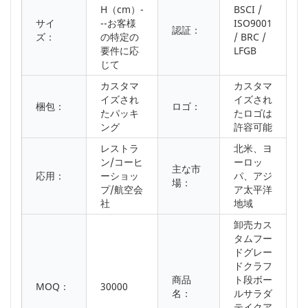
H（cm）-
BSCI /
サイ
--お客様
ISO9001
認証：
ズ：
の特定の
/ BRC /
要件に応
LFGB
じて
カスタマ
カスタマ
イズされ
イズされ
梱包：
ロゴ：
たパッキ
たロゴは
ング
許容可能
レストラ
北米、ヨ
ン/コーヒ
ーロッ
主な市
応用：
ーショッ
パ、アジ
場：
プ/航空会
ア太平洋
社
地域
卸売カス
タムフー
ドグレー
ドクラフ
商品
ト段ボー
MOQ：
30000
名：
ルサラダ
テイクア