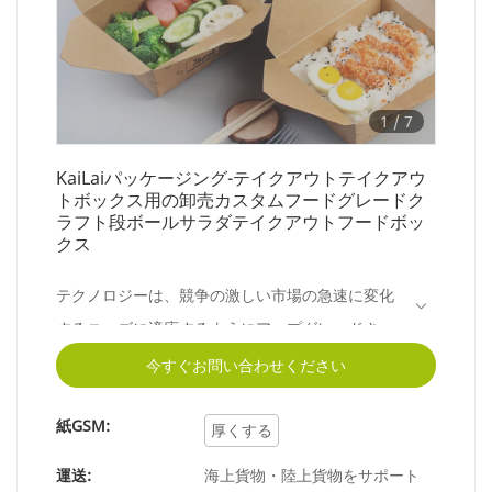
1
/
7
KaiLaiパッケージング-テイクアウトテイクアウ
トボックス用の卸売カスタムフードグレードク
ラフト段ボールサラダテイクアウトフードボッ
クス
テクノロジーは、競争の激しい市場の急速に変化
するニーズに適応するようにアップグレードされ
ました。製造技術の進歩に伴い、完成した卸売カ
今すぐお問い合わせください
スタムフードグレードクラフト段ボールサラダテ
紙GSM:
イクアウト用フードボックスの性能が大幅に向上
厚くする
し、紙箱の分野に多大な影響を与えています。
運送:
海上貨物・陸上貨物をサポート