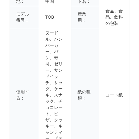
地：
中国
ド名：
食品、食
モデル
産業
TOB
品、飲料
番号：
用：
の包装
ヌード
ル、ハン
バーガ
ー、パ
ン、寿
司、ゼリ
ー、サン
ドイッ
チ、サラ
ダ、ケー
使用す
紙の種
キ、スナ
コート紙
る：
類：
ック、チ
ョコレー
ト、ピ
ザ、クッ
キー、キ
ャンディ
ー、ポテ