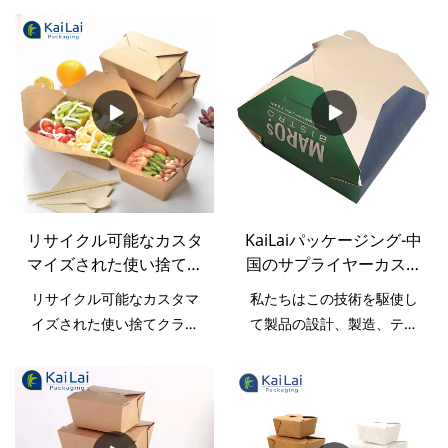
ボックス
ボックスをテイクアウト
り、その適用範囲は非常に
業者に特化した白のカスタ
ボックスに持ち帰ります
広いです。紙箱の応用分野
マイズで安価な食品グレー
では、折りたたみ紙取り出
ドがファーストフードの紙
し箱使い捨て食品容器紙フ
製包装箱の製造プロセスを
ァーストフード包装が広く
奪う際に技術が重要である
使用されています。
ことを認めなければなりま
せん。現在、主に紙箱の分
野で使用されています。
リサイクル可能なカスタ
KaiLaiパッケージング-中
マイズされた使い捨てク
国のサプライヤーカスタ
ラフト食品包装テイクア
ムプリントホットセール
リサイクル可能なカスタマ
私たちはこの技術を駆使し
ウェイ紙箱食品包装カス
食品グレードの紙PEコー
イズされた使い捨てクラフ
て製品の設計、製造、テス
タムサンドイッチボック
ティングされたヌードル
ト食品包装テイクアウェイ
トを行っています。上記の
ス
サラダテイクアウト用パ
紙箱食品包装カスタムサン
利点により、中国のサプラ
ッケージボックステイク
ドイッチボックスサンドイ
イヤーは、ヌードルサラダ
アウトボックス
ッチ容器
テイクアウト用のカスタム