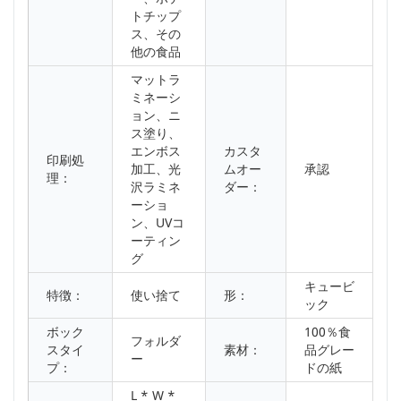
トチップ
ス、その
他の食品
マットラ
ミネーシ
ョン、ニ
ス塗り、
エンボス
カスタ
印刷処
加工、光
ムオー
承認
理：
沢ラミネ
ダー：
ーショ
ン、UVコ
ーティン
グ
キュービ
特徴：
使い捨て
形：
ック
ボック
100％食
フォルダ
スタイ
素材：
品グレー
ー
プ：
ドの紙
L * W *