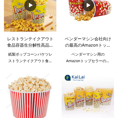
囲も大幅に拡大しました。
た利点があり、市場で高い
紙コップの分野では、それ
評価を得ています.KaiLai
は非常に価値があります。
Packagingは過去の欠陥を
まとめていますし、継続的
に改善します。使い捨て生
分解性食品容器粘土板紙ポ
レストランテイクアウト
ベンダーマシン会社向け
ップコーン カップ サプライ
食品容器生分解性高品質
の最高のAmazonトップ
ヤーの仕様は、ニーズに応
紙ポップコーンバケツ
セラー使い捨てポップコ
じてカスタマイズできま
紙製ポップコーンバケツレ
ベンダーマシン用の
ーン大きな紙コップ -
す。
ストランテイクアウト食品
Amazonトップセラーの使
KaiLai Packaging
容器生分解性高品質紙ポッ
い捨てポップコーン大きな
プコーン浴槽バケツ
紙コップ は、市場に出回っ
ている同様の製品と比較し
て、パフォーマンス、品
質、外観などの点で比類の
ない優れた利点があり、市
場で高い評価を得ていま
す.KaiLai Packagingは欠陥