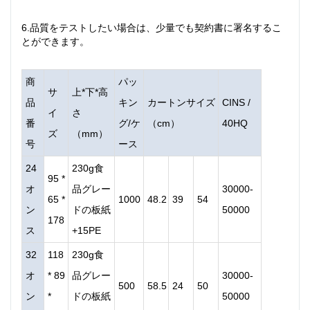
6.品質をテストしたい場合は、少量でも契約書に署名するこ
とができます。
商
パッ
サ
上*下*高
品
キン
カートンサイズ
CINS /
イ
さ
番
グ/ケ
（cm）
40HQ
ズ
（mm）
号
ース
24
230g食
95 *
オ
品グレー
30000-
65 *
1000
48.2
39
54
ン
ドの板紙
50000
178
ス
+15PE
32
118
230g食
オ
* 89
品グレー
30000-
500
58.5
24
50
ン
*
ドの板紙
50000