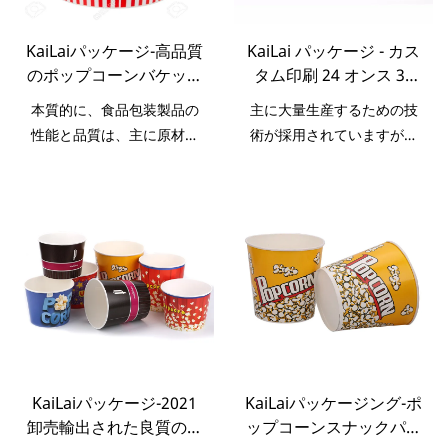
を要約しています過去の製
品の改良を継続的に行って
KaiLaiパッケージ-高品質
KaiLai パッケージ - カス
います。ベンダーマシン用
のポップコーンバケット
タム印刷 24 オンス 32
のAmazonトップセラーの
のカスタム印刷された
オンス 46 オンス 64 オ
使い捨てポップコーンビッ
本質的に、食品包装製品の
主に大量生産するための技
24〜170オンスの使い捨
ンス 85 オンス 130 オン
グペーパーカップの仕様
性能と品質は、主に原材料
術が採用されていますが、
てリサイクル可能なポッ
ス 170 オンス フル オン
は、ニーズに応じてカスタ
によって決まります。紙コ
現在ではその特性が徐々に
プコーンバケット
ス ポップコーン ペーパ
マイズできます.
ップの原料としては、化学
発見されており、紙コップ
ー バケツ ポップコーン
成分や性能について多くの
などの分野で広く応用され
バケツ
試験を重ねてきました。こ
ています。
のようにして、製品の品質
はソースから保証されま
す。現在、この製品は優れ
た特性とその他の特性を備
えていることがテストされ
ています。
KaiLaiパッケージ-2021
KaiLaiパッケージング-ポ
卸売輸出された良質のフ
ップコーンスナックパッ