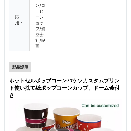
ン/コ
ーヒ
応
ーシ
用：
ョッ
プ/航
空会
社/映
画
製品説明
ホットセルポップコーンバケツカスタムプリン
ト使い捨て紙ポップコーンカップ、ドーム蓋付
き