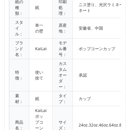
紙の
印刷
ニス塗り、光沢ラミネート
種
紙
処
ネート
類：
理：
スタ
単一
原産
イ
安徽省、中国
の壁
地：
ル：
ブラ
モデ
ンド
KaiLai
ル番
ポップコーンカップ
名：
号：
カス
タム
特
使い
オー
承認
徴：
捨て
ダ
ー：
素
タイ
紙
カップ
材：
プ：
KaiLai
ポッ
商品
プコ
サイ
24oz.32oz.46oz.64oz.85oz
名：
ーン
ズ：