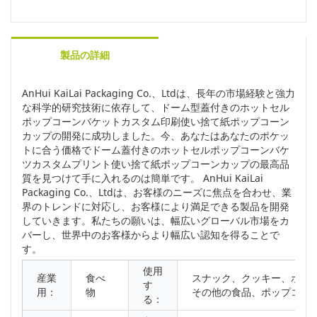
製品の詳細
AnHui KaiLai Packaging Co.、Ltdは、長年の市場経験と強力
な科学的研究技術に依存して、ドーム型蓋付きのホットセル
ポップコーンバケットカスタム印刷使い捨て紙ポップコーン
カップの開発に成功しました。今、あなたはあなたのポケッ
トに合う価格でドーム蓋付きのホットセルポップコーンバケ
ツカスタムプリント使い捨て紙ポップコーンカップの最高品
質を見つけて手に入れるのは簡単です。 AnHui KaiLai
Packaging Co.、Ltdは、お客様のニーズに焦点を合わせ、業
界のトレンドに対応し、お客様により満足できる製品を開発
していきます。私たちの願いは、幅広いグローバル市場をカ
バーし、世界中のお客様からより幅広い認知を得ることで
す。
使用
産業
食べ
スナック、クッキー、ポテ
す
用：
物
その他の食品、ポップコー
る：