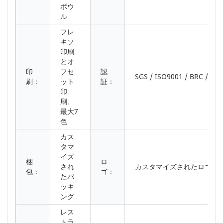
ボウ
ル
フレ
キソ
印刷
とオ
印
フセ
認
SGS / ISO9001 / BRC / FSC
刷：
ット
証：
印
刷、
最大7
色
カス
タマ
イズ
梱
ロ
され
カスタマイズされたロゴは
包：
ゴ：
たパ
ッキ
ング
レス
トラ