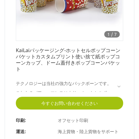
1
/
7
KaiLaiパッケージング-ホットセルポップコーン
バケットカスタムプリント使い捨て紙ポップコ
ーンカップ、ドーム蓋付きポップコーンバケッ
ト
テクノロジーは当社の強力なバックボーンです。
これらのパフォーマンスにより、ホットセルポッ
プコーンバケットのカスタム印刷された使い捨て
今すぐお問い合わせください
紙ポップコーンカップとドーム型の蓋は、紙コッ
印刷:
オフセット印刷
プの分野に従事する人々によって広く使用されて
います。
運送:
海上貨物・陸上貨物をサポート