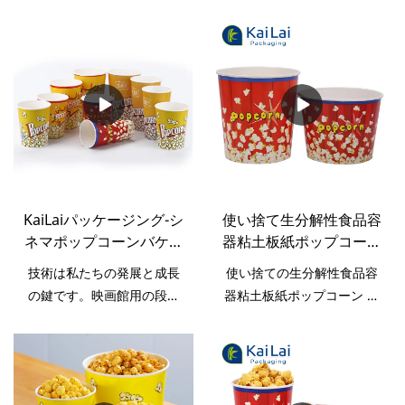
KaiLaiパッケージング-シ
使い捨て生分解性食品容
ネマポップコーンバケッ
器粘土板紙ポップコーン
ト用の段ボールポップコ
カップ サプライヤー -
技術は私たちの発展と成長
使い捨ての生分解性食品容
ーンカップスナックファ
KaiLai Packaging
の鍵です。映画館用の段ボ
器粘土板紙ポップコーン カ
ーストフードボックス紙
ールポップコーンカップス
ップ サプライヤー 市場に出
バケット
ナックファーストフードボ
回っている同様の製品と比
ックス紙バケツの利点が発
較して、性能、品質、外観
見されたため、その適用範
などの点で比類のない優れ