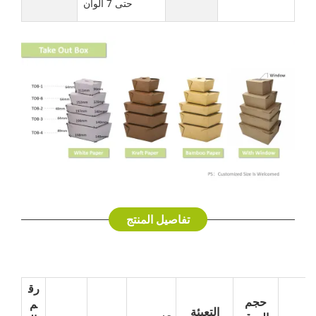
حتى 7 ألوان
تفاصيل المنتج
رق
حجم
م
التعبئة