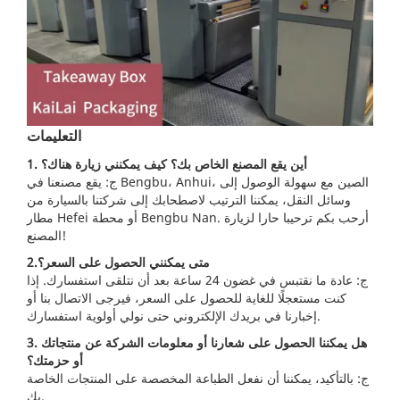
التعليمات
1. أين يقع المصنع الخاص بك؟ كيف يمكنني زيارة هناك؟
ج: يقع مصنعنا في Bengbu، Anhui، الصين مع سهولة الوصول إلى
وسائل النقل، يمكننا الترتيب لاصطحابك إلى شركتنا بالسيارة من
مطار Hefei أو محطة Bengbu Nan. أرحب بكم ترحيبا حارا لزيارة
المصنع!
2.متى يمكنني الحصول على السعر؟
ج: عادة ما نقتبس في غضون 24 ساعة بعد أن نتلقى استفسارك. إذا
كنت مستعجلًا للغاية للحصول على السعر، فيرجى الاتصال بنا أو
إخبارنا في بريدك الإلكتروني حتى نولي أولوية استفسارك.
3. هل يمكننا الحصول على شعارنا أو معلومات الشركة عن منتجاتك
أو حزمتك؟
ج: بالتأكيد، يمكننا أن نفعل الطباعة المخصصة على المنتجات الخاصة
بك.