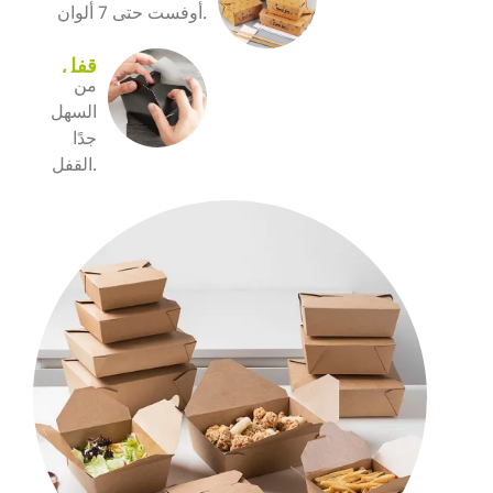
أوفست حتى 7 ألوان.
قفل
من
سهل
السهل
جدًا
القفل.