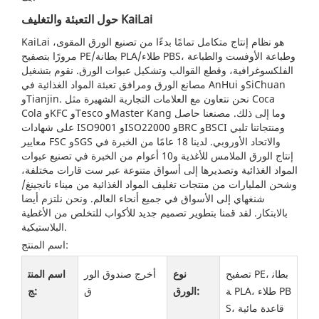
حول التعبئة والتغليف KaiLai
KaiLai هو نظام إنتاج متكامل تمامًا بدءًا من تصنيع الورق المقوى،
مرورًا بتصفيح PE/بطانة PLA/طلاء PBS، وطباعة الأوفست والطباعة
الفلكسوغرافية، وقطع القوالب وتشكيل عبوات الورق. نقوم بتشغيل
مصانع الورق ومرافق تعبئة المواد الغذائية في AnHui وSiChuan
وTianjin. نحن نتعاون مع العلامات التجارية الشهيرة مثل Coca
Cola وKFC وTesco وMaster Kang وما إلى ذلك. مصنعنا حاصل
على شهادات ISO9001 وISO22000 وBRC وBSCI ومنتجاتنا تلبي
معايير FSC وSGS والاتحاد الأوروبي. لدينا 18 عامًا من الخبرة في
إنتاج الورق الملامس للأغذية و10 أعوام من الخبرة في تصنيع عبوات
المواد الغذائية وتصديرها إلى أسواق متنوعة عبر ست قارات مختلفة،
وشحن المليارات من منتجات تغليف المواد الغذائية من ميناء نانجينغ/
شنغهاي إلى الأسواق في جميع أنحاء العالم. ونحن نلتزم أيضا
بالابتكار. لقد قمنا بتطوير تصميم جديد للأكواب للتخلص من الأغطية
البلاستيكية.
اسم المنتج:
تصفيح PE، بطان
نوع
أخرج صندوق الور
اسم المنت
ة PLA، طلاء PB
الورق:
ق
ج:
S، قاعدة مائية