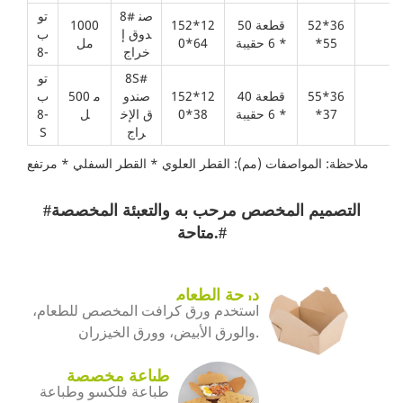
8# صن
تو
52*36
50 قطعة
152*12
1000
6
دوق إ
ب
*55
* 6 حقيبة
0*64
مل
خراج
-8
8S#
تو
55*36
40 قطعة
152*12
صندو
500 م
ب
9
*37
* 6 حقيبة
0*38
ق الإخ
ل
-8
راج
S
ملاحظة: المواصفات (مم): القطر العلوي * القطر السفلي * مرتفع
#التصميم المخصص مرحب به والتعبئة المخصصة
متاحة.#
درجة الطعام
استخدم ورق كرافت المخصص للطعام،
والورق الأبيض، وورق الخيزران.
طباعة مخصصة
طباعة فلكسو وطباعة