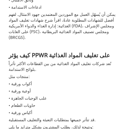
• ادعاءات الاستدامة
يمكن أن يُسهّل العمل مع الموردين المعتمدين جهود الامتثال. لفهم
أفضل للشهادات المطلوبة عادةً، اقرأ
شرح شهادات تغليف المواد
الغذائية: إدارة الغذاء والدواء الأمريكية (FDA)، ومجلس الإشراف
على الغابات (FSC)، ومجلس تصنيف المواد الغذائية البريطانية
(BRCGS).
كيف يؤثر PPWR على تغليف المواد الغذائية
تُعد شركات تغليف المواد الغذائية من بين القطاعات الأكثر تأثراً
بلوائح الاستدامة.
منتجات مثل:
• أكواب ورقية
• أوعية ورقية
• علب الوجبات الجاهزة
• حاويات الطعام
• أكياس ورقية
قد تتأثر جميعها بمتطلبات التعبئة والتغليف المستقبلية.
ونتيجة لذلك، يطلب المشترون بشكل متزايد ما يلي: