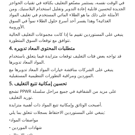
في الوقت نفسه، يستثمر مصنّعو التغليف بكثافة في تقنيات الحواجز
الجديدة لتحسين قابلية إعادة التدوير وتقليل استخدام البلاستيك. ومن
الأمثلة على ذلك
ما هو الطلاء المائي المستخدم في تغليف المواد
الغذائية؟
وهذا يفسر أحد أسرع حلول الطلاء نمواً في السوق
الأوروبية.
ينبغي على المستوردين تقييم ما إذا كانت مجموعات التغليف الحالية
تتوافق مع توقعات السوق المتطورة.
4. متطلبات المحتوى المعاد تدويره
قد تواجه بعض فئات التغليف توقعات متزايدة فيما يتعلق باستخدام
المواد المعاد تدويرها.
ينبغي على الشركات مناقشة خيارات المواد المعاد تدويرها مع
الموردين ومراقبة التطورات التنظيمية المستقبلية.
5. تحسين إمكانية تتبع التغليف
تشجع PPWR على مزيد من الشفافية في جميع مراحل سلسلة
توريد التغليف.
أصبحت الوثائق وإمكانية تتبع المواد ذات أهمية متزايدة.
ينبغي على المستوردين الاحتفاظ بسجلات تتعلق بما يلي:
•مواصفات المواد
• شهادات الموردين
• وثائق الامتثال