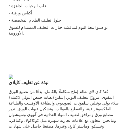
• علب الوجبات الجاهزة
• أكياس ورقية
• حلول تغليف الطعام المخصصة
تواصلوا معنا اليوم لمناقشة خيارات التغليف المستدام للسوق
الأوروبية.
نبذة عن تغليف كايلاي
تُعدّ كاي لاي نظام إنتاج متكاملًا بالكامل، بدءًا من تصنيع الورق
المقوى، مرورًا بتغليف البولي إيثيلين/بطانة حمض البولي لاكتيك/
طلاء بولي بوتيلين سلفونات الصوديوم، والطباعة الأوفست والطباعة
الفلكسوغرافية، والتقطيع بالقوالب، وتشكيل عبوات الورق. ندير
مصانع ورق ومرافق لتغليف المواد الغذائية في آنهوي وسيتشوان
وتيانجين. نتعاون مع علامات تجارية شهيرة مثل كوكاكولا، وكنتاكي،
وتيسكو، وماستر كانغ، وغيرها. مصنعنا حاصل على شهادات