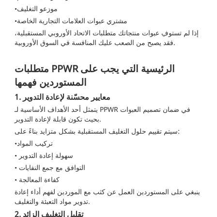
•موزعو التغليف
•مشتري عبوات العلامات التجارية الخاصة
إذا لم تستوفِ عبوات منتجاتك متطلبات الاتحاد الأوروبي المستقبلية،
فقد يصبح من الصعب عليك المنافسة في السوق الأوروبية.
متطلبات PPWR الرئيسية التي يجب على
المستوردين فهمها
1. معايير محسّنة لإعادة التدوير
يتمثل أحد الأهداف الأساسية لـ PPWR في ضمان تصميم العبوات
بحيث تكون قابلة لإعادة التدوير.
سيتم تقييم حلول التغليف المستقبلية بشكل متزايد بناءً على:
•تركيب المواد
• سهولة إعادة التدوير
• التوافق مع جمع النفايات
• كفاءة المعالجة
ينبغي على المستوردين العمل عن كثب مع الموردين لفهم أداء إعادة
تدوير مواد التعبئة والتغليف.
2. تقليل التغليف الزائد