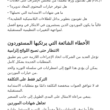
• هل تقدمون ورقًا معتمدًا من مجلس الإشراف على الغابات (FSC)؟
• هل تتوفر خيارات المحتوى المعاد تدويره؟
• ما هي شهادات الاستدامة التي تحملها؟
•هل تقومون بتطوير بدائل للطلاءات البلاستيكية التقليدية؟
غالباً ما يكون الموردون الذين يستثمرون في الابتكار في وضع أفضل
لمواجهة التغييرات التنظيمية المستقبلية.
الأخطاء الشائعة التي يرتكبها المستوردون
الانتظار حتى تصبح اللوائح إلزامية
تؤجل العديد من الشركات اتخاذ الإجراءات اللازمة حتى يتم تطبيق
المتطلبات الجديدة بشكل كامل.
يمكن أن يؤدي هذا النهج إلى اضطرابات في سلسلة التوريد والحد
من خيارات الموردين.
التركيز فقط على التكلفة
قد لا تتوافق العبوات منخفضة التكلفة دائمًا مع متطلبات الاستدامة
المستقبلية.
ينبغي مراعاة الامتثال على المدى الطويل إلى جانب التسعير.
تجاهل شهادات الموردين
غالباً ما توفر الشهادات دليلاً مفيداً على التوريد المسؤول وإدارة