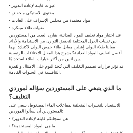
• عبوات قابلة لإعادة التدوير
• محتوى بلاستيكي منخفض
• مواد معتمدة من مجلس الإشراف على الغابات
• تقنيات طلاء مبتكرة
عند اختيار مواد تغليف المواد الغذائية، يقارن العديد من المستوردين
بين تقنيات العزل المختلفة لتحقيق التوازن بين الاستدامة والأداء.
مقالنا
طلاء البولي إيثيلين مقابل طلاء حمض البولي لاكتيك: أيهما
أفضل لتغليف المواد الغذائية؟
يشرح هذا المقال الاختلافات الرئيسية
بين اثنين من أكثر خيارات الطلاء استخدامًا.
قد تؤثر قرارات تصميم التغليف التي تُتخذ اليوم على الامتثال والقدرة
التنافسية في السنوات القادمة.
ما الذي ينبغي على المستوردين سؤاله لموردي
التغليف؟
للاستعداد للتغييرات المتعلقة بمفاعلات الماء المضغوط، ينبغي على
المستوردين أن يسألوا الموردين:
• هل منتجاتكم قابلة لإعادة التدوير؟
• ما هي المواد المستخدمة؟