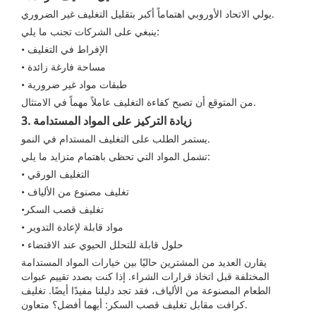
يولي الاتحاد الأوروبي اهتماماً أكبر بتقليل التغليف غير الضروري.
ينبغي على الشركات تجنب ما يلي:
• الإفراط في التغليف
• مساحة فارغة زائدة
• طبقات مواد غير ضرورية
من المتوقع أن تصبح كفاءة التغليف عاملاً مهماً في الامتثال.
3. زيادة التركيز على المواد المستدامة
يستمر الطلب على التغليف المستدام في النمو.
تشمل المواد التي تحظى باهتمام متزايد ما يلي:
• التغليف الورقي
• تغليف مصنوع من الألياف
•تغليف قصب السكر
• مواد قابلة لإعادة التدوير
• حلول قابلة للتحلل الحيوي عند الاقتضاء
يقارن العديد من المشترين حاليًا بين خيارات المواد المستدامة
المختلفة قبل اتخاذ قرارات الشراء. إذا كنت بصدد تقييم عبوات
الطعام المصنوعة من الألياف، فقد تجد دليلنا مفيدًا أيضًا.
تغليف
متعاون.
كرافت مقابل تغليف قصب السكر: أيهما أفضل؟