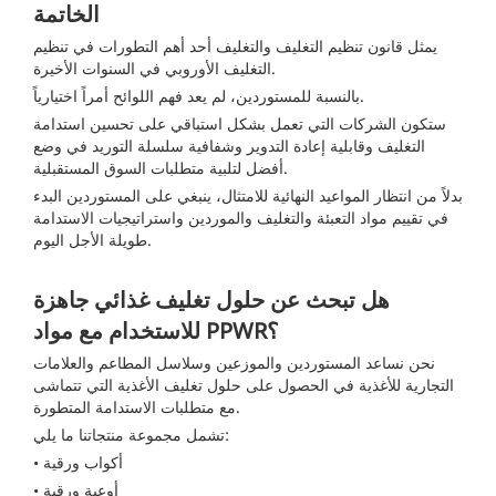
الخاتمة
يمثل قانون تنظيم التغليف والتغليف أحد أهم التطورات في تنظيم
التغليف الأوروبي في السنوات الأخيرة.
بالنسبة للمستوردين، لم يعد فهم اللوائح أمراً اختيارياً.
ستكون الشركات التي تعمل بشكل استباقي على تحسين استدامة
التغليف وقابلية إعادة التدوير وشفافية سلسلة التوريد في وضع
أفضل لتلبية متطلبات السوق المستقبلية.
بدلاً من انتظار المواعيد النهائية للامتثال، ينبغي على المستوردين البدء
في تقييم مواد التعبئة والتغليف والموردين واستراتيجيات الاستدامة
طويلة الأجل اليوم.
هل تبحث عن حلول تغليف غذائي جاهزة
للاستخدام مع مواد PPWR؟
نحن نساعد المستوردين والموزعين وسلاسل المطاعم والعلامات
التجارية للأغذية في الحصول على حلول تغليف الأغذية التي تتماشى
مع متطلبات الاستدامة المتطورة.
تشمل مجموعة منتجاتنا ما يلي:
• أكواب ورقية
• أوعية ورقية