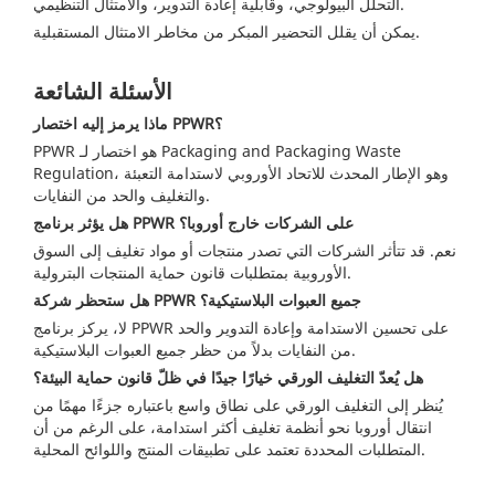
التحلل البيولوجي، وقابلية إعادة التدوير، والامتثال التنظيمي.
يمكن أن يقلل التحضير المبكر من مخاطر الامتثال المستقبلية.
الأسئلة الشائعة
ماذا يرمز إليه اختصار PPWR؟
PPWR هو اختصار لـ Packaging and Packaging Waste
Regulation، وهو الإطار المحدث للاتحاد الأوروبي لاستدامة التعبئة
والتغليف والحد من النفايات.
هل يؤثر برنامج PPWR على الشركات خارج أوروبا؟
نعم. قد تتأثر الشركات التي تصدر منتجات أو مواد تغليف إلى السوق
الأوروبية بمتطلبات قانون حماية المنتجات البترولية.
هل ستحظر شركة PPWR جميع العبوات البلاستيكية؟
لا، يركز برنامج PPWR على تحسين الاستدامة وإعادة التدوير والحد
من النفايات بدلاً من حظر جميع العبوات البلاستيكية.
هل يُعدّ التغليف الورقي خيارًا جيدًا في ظلّ قانون حماية البيئة؟
يُنظر إلى التغليف الورقي على نطاق واسع باعتباره جزءًا مهمًا من
انتقال أوروبا نحو أنظمة تغليف أكثر استدامة، على الرغم من أن
المتطلبات المحددة تعتمد على تطبيقات المنتج واللوائح المحلية.