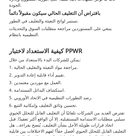
الجودة.
بافتراض أن التغليف الحالي سيكون مقبولاً دائماً
تستمر لوائح التعبئة والتغليف في التطور.
ينبغي على المستوردين مراجعة متطلبات السوق والتحديثات
التنظيمية بانتظام.
كيفية الاستعداد لاختبار PPWR
يمكن للشركات البدء بالاستعداد من خلال:
1. مراجعة مواد التعبئة والتغليف الحالية.
2. تقييم أداء قابلية إعادة التدوير.
3. العمل مع موردين معتمدين.
4. استكشاف البدائل المستدامة.
5. رصد التطورات التنظيمية في الاتحاد الأوروبي.
6. تحسين وثائق التغليف وإمكانية التتبع.
تفترض العديد من الشركات تلقائيًا أن التغليف القابل للتحلل الحيوي
سيلبي متطلبات الاستدامة المستقبلية. إلا أن الواقع أكثر تعقيدًا. قبل
اتخاذ قرارات طويلة الأجل بشأن التغليف، يُنصح بقراءة...
هل
التغليف القابل للتحلل الحيوي أفضل حقاً؟
لفهم الاختلافات بين قابلية