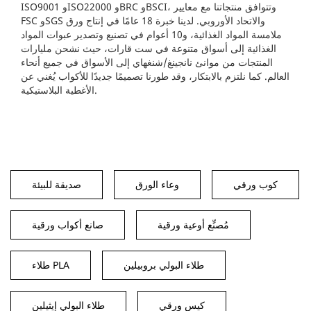
ISO9001 وISO22000 وBRC وBSCI، وتتوافق منتجاتنا مع معايير
FSC وSGS والاتحاد الأوروبي. لدينا خبرة 18 عامًا في إنتاج ورق
ملامسة المواد الغذائية، و10 أعوام في تصنيع وتصدير عبوات المواد
الغذائية إلى أسواق متنوعة في ست قارات، حيث نشحن مليارات
المنتجات من موانئ نانجينغ/شنغهاي إلى الأسواق في جميع أنحاء
العالم. كما نلتزم بالابتكار، وقد طورنا تصميمًا جديدًا للأكواب يُغني عن
الأغطية البلاستيكية.
كوب ورقي
وعاء الورق
صديقة للبيئة
مُصنِّع أوعية ورقية
صانع أكواب ورقية
طلاء البولي بروبيلين
طلاء PLA
كيس ورقي
طلاء البولي إيثيلين