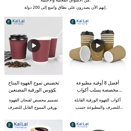
إنهم الآن يصدرون على نطاق واسع إلى 200 دولة.
أفضل 8 أوقية مطبوعة
تخصيص تموج القهوة المتاح
مخصصة يسلب أكواب
الكؤوس الورقية المصنعين
القهوة الورقية مع غطاء
من الصين | تغليف KaiLai
أكواب القهوة الورقية القابلة
تصميم مخصص لفنجان القهوة
مصاصة | تغليف KaiLai
للتصرف والمطبوعة حسب
الورقي المموج القابل للتصرف
الطلب مع غطاء مصاصة
مقارنة بالمنتجات المماثلة في
مقارنة بالمنتجات المماثلة في
السوق ، يتمتع بمزايا بارزة لا
السوق ، لها مزايا بارزة لا
تضاهى من حيث الأداء والجودة