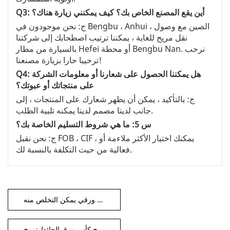
Q3: أين يقع المصنع الخاص بك؟ كيف يمكنني زيارة هناك؟
ج: نحن موجودون في Bengbu ، Anhui ، الصين مع وصول
نقل مريح للغاية ، يمكننا ترتيب اصطحابك إلى شركتنا
بالسيارة من مطار Hefei أو محطة Bengbu Nan. نرحب
ترحيبا حارا بزيارة مصنعنا!
Q4: هل يمكننا الحصول على شعارنا أو معلومات الشركة
على منتجاتك أو عبوتك؟
ج: بالتأكيد ، يمكن أن يظهر شعارك على المنتجات ، إلى
جانب لدينا مصمم لدينا يمكنه تلبية الطلب.
س 5: ما هي شروط التسليم الخاصة بك؟
ج: نحن نقبل FOB ، CIF ، يمكنك اختيار الأكثر ملاءمة أو
فعالية من حيث التكلفة بالنسبة لك.
كوب ورقي يمكن التخلص منه
المتاح كأس ورق الحائط تموج