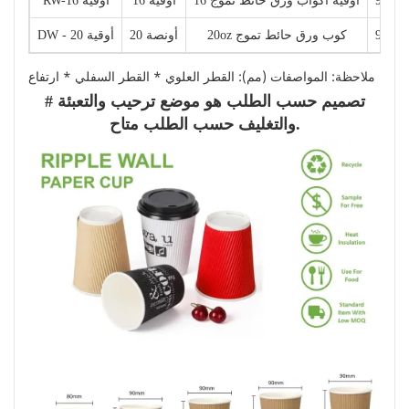
90 * 5
16 أوقية أكواب ورق حائط تموج
16 أوقية
RW-16 أوقية
90 * 6
20oz كوب ورق حائط تموج
20 أونصة
DW - 20 أوقية
ملاحظة: المواصفات (مم): القطر العلوي * القطر السفلي * ارتفاع
# تصميم حسب الطلب هو موضع ترحيب والتعبئة
والتغليف حسب الطلب متاح.