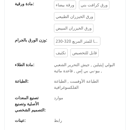
للمشروبات الساخنة مع غطاء وفقًا لاحتياجاتك.
مادة ورقية:
ورق كرافت بني
ورقة بيضاء
ورق الخيزران الطبيعي
ورق الخيزران المبيض
وزن الورق بالجرام:
230-320 جرامًا للمتر المربع
قابل للتخصيص
تكثيف
البولي إيثيلين , جيش التحرير الشعبي
مادة الطلاء:
, بيو-بي بي إس , قاعدة مائية
الطباعة الأوفست , الطباعة
الطباعة:
الفلكسوغرافية
موارد
تصنيع المعدات
الأصلية وتصنيع
التصميم الشخصي:
رابط
عينات: