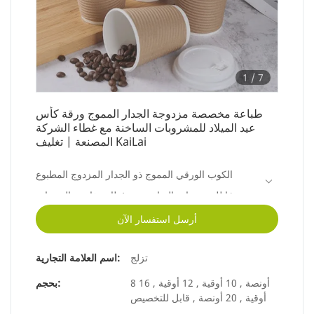
1
/
7
طباعة مخصصة مزدوجة الجدار المموج ورقة كأس
عيد الميلاد للمشروبات الساخنة مع غطاء الشركة
المصنعة | تغليف KaiLai
الكوب الورقي المموج ذو الجدار المزدوج المطبوع
خصيصًا للمشروبات الساخنة مع غطاء مقارنة بالمنتجات
المماثلة في السوق ، يتمتع بمزايا بارزة لا تضاهى من
أرسل استفسار الآن
حيث الأداء والجودة والمظهر وما إلى ذلك ، ويتمتع
تزلج
اسم العلامة التجارية:
بسمعة طيبة في السوق. عيوب المنتجات السابقة
وتحسينها باستمرار. يمكن تخصيص مواصفات الكوب
8 أونصة , 10 أوقية , 12 أوقية , 16
بحجم:
أوقية , 20 أونصة , قابل للتخصيص
الورقي المموج ذو الجدار المزدوج المطبوع خصيصًا