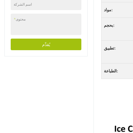
يتم تصنيع كل كوب ووعاء
اسم الشركة
من مواد قابلة لإعادة
مواد:
التدوير بنسبة 100%، مما
يقلل من النفايات ويقلل
محتوى
*
من التأثير على كوكبنا. من
بحجم:
خلال اختيار هذه الخيارات
الصديقة للبيئة، يمكن
للمستهلكين الاستمتاع
يُقدِّم
بوجباتهم المفضلة وهم
تطبيق:
يعلمون أنهم يساهمون في
مستقبل أكثر استدامة.
علاوة على ذلك، نشجع
الطباعة:
إعادة التدوير السليم بعد
الاستخدام لتقليل البصمة
البيئية بشكل أكبر.
التصميم والتخصيص إلى
جانب خصائصها الوظيفية
والصديقة للبيئة، تأتي
أكواب الآيس كريم الورقية
وأوعية الزبادي الورقية
ومخاريط الثلج المبشورة
بألوان وأنماط مختلفة
لتناسب المناسبات