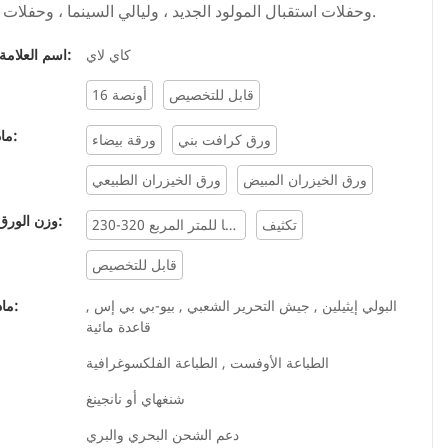
وحفلات استقبال المولود الجديد ، وليالي السينما ، وحفلات الزفاف.
كاي لاي
اسم العلامة التجارية:
قابل للتخصيص
16 أونصة
مادة ورقية:
ورق كرافت بني
ورقة بيضاء
ورق الخيزران المبيض
ورق الخيزران الطبيعي
وزن الورق بالجرام:
تكثيف
230-320 جرامًا للمتر المربع
قابل للتخصيص
البولي إيثيلين , جيش التحرير الشعبي , بيو-بي بي إس ,
مادة الطلاء:
قاعدة مائية
الطباعة الأوفست , الطباعة الفلكسوغرافية
شنغهاي أو نانجينغ
دعم الشحن البحري والبري