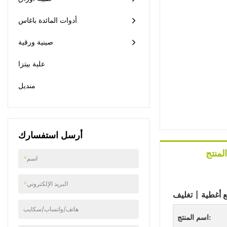
من الأكواب والأوعية
بطبقة خاصة تعزز المتانة
أدوات المائدة باغاس
مع الحفاظ على إمكانية
إعادة التدوير الكاملة.
صينية ورقية
السلامة أولاً السلامة هي
الأولوية القصوى في
علبة بيتزا
تصميم هذه المنتجات.
حواف الأكواب والأوعية
منديل
مستديرة بعناية لمنع أي
جروح أو إصابات عرضية
أثناء الاستخدام. بالإضافة
إلى ذلك، يتم اختبار جميع
المواد المستخدمة في
أرسل استفسارك
الإنتاج بدقة لضمان
استيفائها لمعايير السلامة
لمنتج
الصارمة، مما يجعلها آمنة
اسم
*
للاستخدام من قبل
الأشخاص من جميع
البريد الإلكتروني
*
الأعمار. المسؤولية البيئية
من بين السمات البارزة
لهذه المنتجات التزامها
هاتف/واتساب/سكايب
اسم المنتج:
بالمسؤولية البيئية. حيث