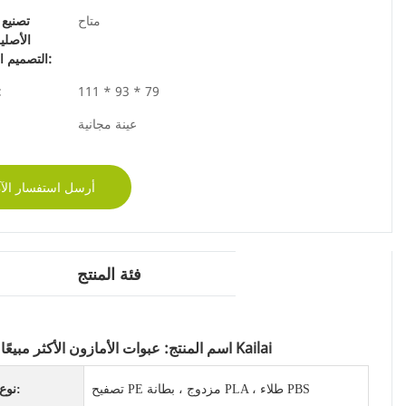
متاح
تصنيع 
الأصلي
التصميم الشخصي:
111 * 93 * 79
مو
عينة مجانية
أرسل استفسار الآ
فئة المنتج
اسم المنتج: عبوات الأمازون الأكثر مبيعًا القابلة للتحلل البيولوجي 16 أوقية أوعية الآيس كريم القابل للتصرف مع أغطية | تغليف Kailai
تصفيح PE مزدوج ، بطانة PLA ، طلاء PBS
نوع الورق: