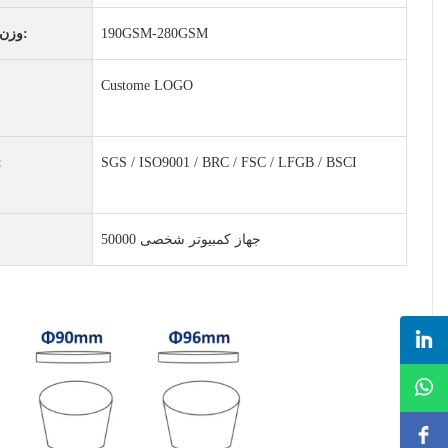
190GSM-280GSM
وزن الورق:
Custome LOGO
SGS / ISO9001 / BRC / FSC / LFGB / BSCI
شها
50000 جهاز كمبيوتر شخصى