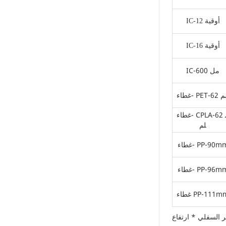
على سبيل المثال، نقوم
بتوزيع كتيبات تحتوي على
IC-12 أوقية
نصائح صديقة للبيئة في
الفعاليات، وتشجيع
IC-16 أوقية
المشاركين على تعلم
وممارسة أساليب إعادة
التدوير المناسبة. يساعد
IC-600 مل
هذا النهج في الحد من
التلوث وتعزيز المسؤولية
PET-62 مم
البيئية بين الجيل القادم.
آراء العملاء والتحسين
غطاء- CPLA-62 م
المستمر تعد آراء العملاء
لم
ضرورية لتحسين المنتج
بشكل مستمر. نقوم
طاء- PP-90mm
بانتظام بجمع آراء
المستخدمين وتحسين
طاء- PP-96mm
منتجاتنا بناءً على قضايا
العالم الحقيقي. على
سبيل المثال، بعد تلقي
اء PP-111mm
طلبات للحصول على
أكواب أصغر حجمًا لتلبية
 السفلي * ارتفاع
احتياجات الحصص