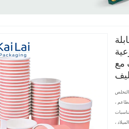
ابلة
قية أوعية
 مع
 التخلص
مطاعم ،
ناسبات
ميلاد ،