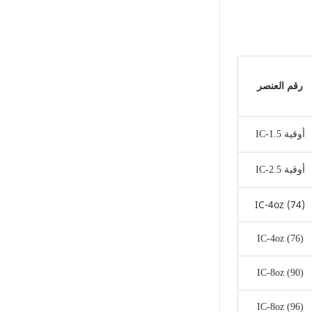
العمالة. كما أن أداءها
الممتاز في الغلق يجعلها
مثالية لطلبات الوجبات
الجاهزة، مما يضمن بقاء
الطعام في حالة مثالية
أثناء النقل. سواء كنت
رقم العنصر
تدير مقهى أو متجر
حلويات أو سلسلة مطاعم
سريعة، فإن هذه الحاويات
هي حل مثالي للتغليف.
IC-1.5 أوقية
التوعية التعليمية
والمشاركة المجتمعية
IC-2.5 أوقية
نحن ملتزمون ليس فقط
بتوفير منتجات عالية
الجودة ولكن أيضًا بتعزيز
IC-4oz (74)
التعليم البيئي والمسؤولية
الاجتماعية. من خلال
IC-4oz (76)
الشراكات مع المدارس
والمنظمات المجتمعية،
نقوم بإجراء ورش عمل
IC-8oz (90)
ومحاضرات حول فرز
النفايات وحماية البيئة
IC-8oz (96)
لرفع مستوى الوعي العام.