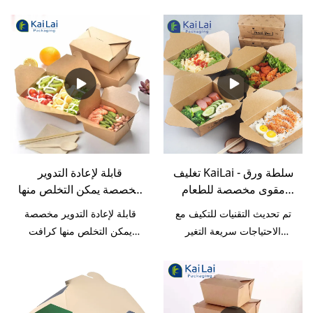
أن نعترف بأن التقنيات تلعب
تسير بسلاسة وكفاءة. نطاق
السريعة
دورًا مهمًا في عملية تصنيع
تطبيقاتها واسع للغاية. في
علب تغليف الورق للوجبات
مجال (مجالات) التطبيق من
السريعة ، وهي مخصصة بيضاء
الصناديق الورقية ، يتم استخدام
متخصصة من الشركة المصنعة
ورق تغليف الوجبات السريعة
، وهي تستخدم بشكل أساسي
القابل للطي على نطاق واسع.
في مجال (مجالات) الصناديق
الورقية الآن.
تغليف KaiLai - سلطة ورق
قابلة لإعادة التدوير
مقوى مخصصة للطعام
مخصصة يمكن التخلص منها
بالجملة مخصصة لصندوق
كرافت تغليف أغذية يسلب
تم تحديث التقنيات للتكيف مع
قابلة لإعادة التدوير مخصصة
الطعام للوجبات الجاهزة
ورقة مربع تغليف المواد
الاحتياجات سريعة التغير
يمكن التخلص منها كرافت
الغذائية مربع ساندويتش
للسوق التنافسي. مع تقدم
تغليف أغذية يسلب ورقة مربع
مخصص
تقنيات التصنيع ، تم تحسين أداء
تغليف المواد الغذائية حاوية
"علبة الطعام الجاهزة" الجاهزة
ساندويتش مربع مخصص
للطعام بالجملة والمخصصة
ساندويتش