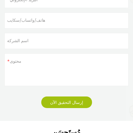
هاتف/واتساب/سكايب
اسم الشركة
محتوى
إرسال التحقيق الآن
مُستَحسَن