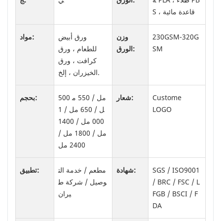
S ، قاعدة مائية
230GSM-320G
وزن
ورق أبيض
مواد:
SM
الورق:
للطعام ، ورق
كرافت ، ورق
الخيزران ، إلخ.
Custome
شعار:
500 مل / 550 م
بحجم:
LOGO
ل / 650 مل / 1
000 مل / 1400
مل / 1800 مل /
2400 مل
SGS / ISO9001
شهادة:
مطعم / خدمة الت
تطبيق:
/ BRC / FSC / L
وصيل / شركة ط
FGB / BSCI / F
يران
DA