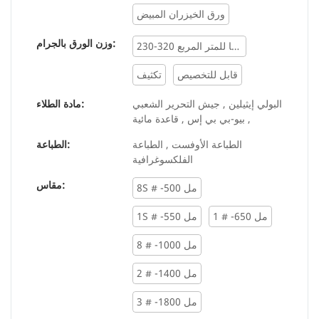
ورق الخيزران المبيض
وزن الورق بالجرام:
230-320 جرامًا للمتر المربع
قابل للتخصيص
تكثيف
البولي إيثيلين , جيش التحرير الشعبي
مادة الطلاء:
, بيو-بي بي إس , قاعدة مائية
الطباعة الأوفست , الطباعة
الطباعة:
الفلكسوغرافية
مقاس:
8S # -500 مل
1 # -650 مل
1S # -550 مل
8 # -1000 مل
2 # -1400 مل
3 # -1800 مل