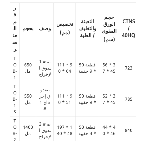
ر
ق
حجم
CTNS
التعبئة
م
الورق
تخصيص
/
والتغليف
وصف
بحجم
ال
المقوى
(مم)
40HQ
/ العلبة
عن
(سم)
ص
ر
T
1 # ص
56 * 3
50 قطعة
111 * 9
650
O
723
ندوق ا
7 * 45
* 9 حقيبة
0 * 64
مل
B-
لإخراج
1
T
صندو
O
52 * 3
50 قطعة
111 * 9
ق إخر
550
B-
785
7 * 45
* 9 حقيبة
0 * 51
اج 1S
مل
1
#
S
T
2 # ص
44 * 4
50 قطعة
197 * 1
1400
O
840
ندوق ا
0 * 46
* 4 حقيبة
40 * 48
مل
B-
لإخراج
2