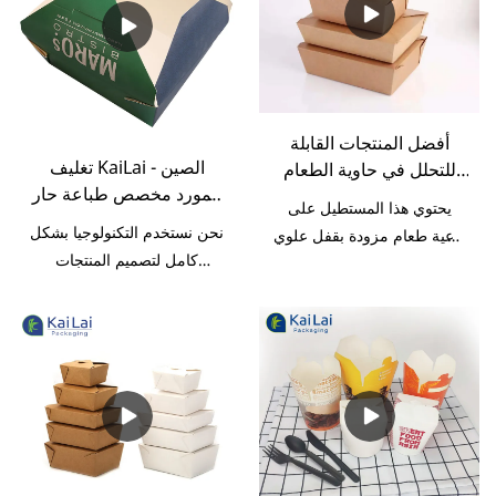
للطعام بالجملة ، وله تأثير هائل
على مجال (مجالات) الصناديق
الورقية.
أفضل المنتجات القابلة
تغليف KaiLai - الصين
للتحلل في حاوية الطعام
المورد مخصص طباعة حار
شركة مصنعي علب الطعام
يحتوي هذا المستطيل على
بيع ورقة الغذاء الصف PE
| تغليف KaiLai
نحن نستخدم التكنولوجيا بشكل
أوعية طعام مزودة بقفل علوي
المغلفة حزمة مربع لسلطة
كامل لتصميم المنتجات
للحفاظ على النضارة ، وغطاء
المعكرونة الوجبات الجاهزة
وتصنيعها واختبارها.بفضل تلك
داخلي مغطى بالبولي لمنع
مربع
المزايا المذكورة أعلاه ، أثبتت
الفوضى. إنه مضغوط بشكل
الصين المورد المخصص
مريح وآمن أثناء النقل. تم
للطباعة الساخنة بيع ورق الغذاء
تصميم حاويات علب الطعام
الصف PE المغلفة حزمة مربع
التي تستخدم لمرة واحدة
لسلطة المعكرونة الجاهزة
لسهولة التنظيف. إضافة مثالية
للاستمتاع بتطبيق واسع ويمكن
للأسرة المزدحمة ، توصيل
أن تكون على نطاق واسع تظهر
الوجبات السريعة والمأكولات