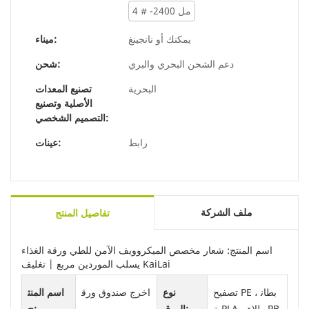
4 # -2400 مل
يمكنك أو نانجينغ
ميناء:
دعم الشحن البحري والبري
شحن:
البحرية
تصنيع المعدات
الأصلية وتصنيع
التصميم الشخصي:
رابط
عينات:
ملف الشركة
تفاصيل المنتج
اسم المنتج: شعار مخصص الميكروويف الآمن للطي ورقة الغذاء
يسلب الموردين مربع | تغليف KaiLai
تصفيح PE ، بطان
نوع
اخرج صندوق ورق
اسم المنت
ة PLA ، طلاء PB
الورق:
ي
ج: