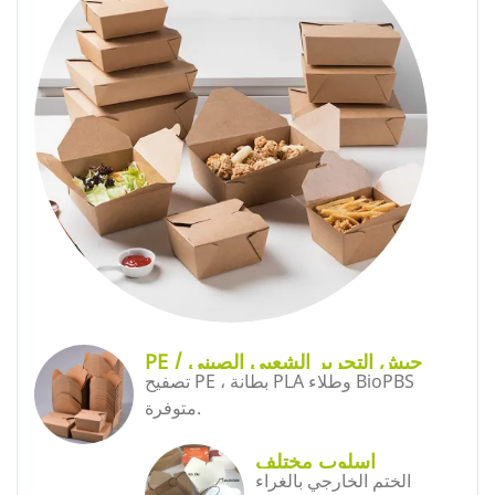
PE / جيش التحرير الشعبى الصينى
تصفيح PE ، بطانة PLA وطلاء BioPBS
/ برنامج تلفزيوني
متوفرة.
اسلوب مختلف
الختم الخارجي بالغراء