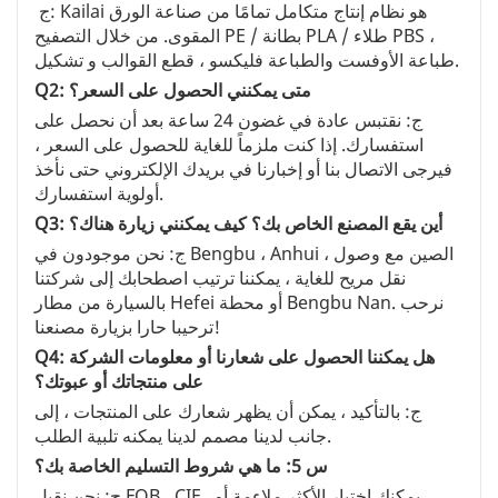
ج: Kailai هو نظام إنتاج متكامل تمامًا من صناعة الورق
المقوى. من خلال التصفيح PE / بطانة PLA / طلاء PBS ،
طباعة الأوفست والطباعة فليكسو ، قطع القوالب و تشكيل.
Q2: متى يمكنني الحصول على السعر؟
ج: نقتبس عادة في غضون 24 ساعة بعد أن نحصل على
استفسارك. إذا كنت ملزماً للغاية للحصول على السعر ،
فيرجى الاتصال بنا أو إخبارنا في بريدك الإلكتروني حتى نأخذ
أولوية استفسارك.
Q3: أين يقع المصنع الخاص بك؟ كيف يمكنني زيارة هناك؟
ج: نحن موجودون في Bengbu ، Anhui ، الصين مع وصول
نقل مريح للغاية ، يمكننا ترتيب اصطحابك إلى شركتنا
بالسيارة من مطار Hefei أو محطة Bengbu Nan. نرحب
ترحيبا حارا بزيارة مصنعنا!
Q4: هل يمكننا الحصول على شعارنا أو معلومات الشركة
على منتجاتك أو عبوتك؟
ج: بالتأكيد ، يمكن أن يظهر شعارك على المنتجات ، إلى
جانب لدينا مصمم لدينا يمكنه تلبية الطلب.
س 5: ما هي شروط التسليم الخاصة بك؟
ج: نحن نقبل FOB ، CIF ، يمكنك اختيار الأكثر ملاءمة أو