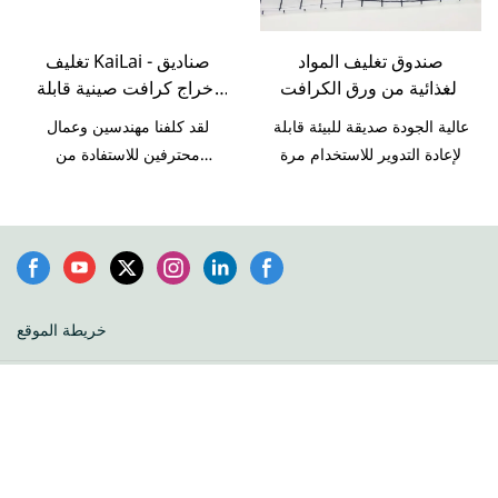
في مجال (مجالات) منتجات
الجاهزة التي تلبي احتياجات
التعبئة والتغليف والطباعة
أعداد كبيرة من الناس دون
صندوق تغليف المواد
تغليف KaiLai - صناديق
الأخرى.
الحاجة إلى غسل الأطباق.
الغذائية من ورق الكرافت
إخراج كرافت صينية قابلة
عالي الجودة وصديق للبيئة
للتحلل بيولوجيًا
عالية الجودة صديقة للبيئة قابلة
لقد كلفنا مهندسين وعمال
وقابل لإعادة التدوير -
لإعادة التدوير للاستخدام مرة
محترفين للاستفادة من
صندوق كعك مخصص للهدايا
واحدة ورق الكرافت صندوق
التكنولوجيا وغيرها من التقنيات
تغليف المواد الغذائية-صندوق
الحديثة لتصنيع صناديق إخراج
كعكة مخصص للهدايا الساخن
كرافت صينية قابلة للتحلل.
بيع
العديد من المجالات بما في ذلك
مجال مربعات الورق.
خريطة الموقع
Copyright © 2026 AnHui KaiLai Packaging Co.,Ltd -
www.kailaipak.com All Rights Reserved.
Design