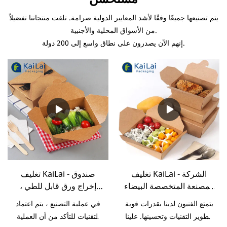
يتم تصنيعها جميعًا وفقًا لأشد المعايير الدولية صرامة. تلقت منتجاتنا تفضيلاً
من الأسواق المحلية والأجنبية.
إنهم الآن يصدرون على نطاق واسع إلى 200 دولة.
تغليف KaiLai - الشركة
تغليف KaiLai - صندوق
المصنعة المتخصصة البيضاء
إخراج ورق قابل للطي ،
المخصصة للطعام الرخيص
حاوية طعام ، ورق تغليف
يتمتع الفنيون لدينا بقدرات قوية
في عملية التصنيع ، يتم اعتماد
من الدرجة الأولى تأخذ علبة
وجبات سريعة ، صندوق
لتطوير التقنيات وتحسينها. علينا
التقنيات للتأكد من أن العملية
تغليف ورق الوجبات
إخراج