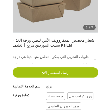
1
/
7
شعار مخصص الميكروويف الآمن للطي ورقة الغذاء
يسلب الموردين مربع | تغليف KaiLai
حاويات التخزين التي يمكن التخلص منها لدينا هي درجة
طعام ، وهي مصنوعة بجودة عالية تجعلها تستخدم عادة
في المطاعم ، وأكشاك الامتياز ، وشاحنات الطعام ،
أرسل استفسار الآن
وشركات المقاهي. استخدم البعض هذا أيضًا لإعداد وجبة
تزلج
اسم العلامة التجارية:
صندوق بينتو لعيد ميلاد الأطفال ، ولهدايا تذكارية للحفلات
، كصناديق إخراج صينية ، لعقد شطيرة أثناء النزهة ، أو
مادة ورقية:
ورق كرافت بني
ورقة بيضاء
حتى في مخبز لتعبئة ملفات تعريف الارتباط.
ورق الخيزران الطبيعي