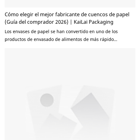
Cómo elegir el mejor fabricante de cuencos de papel
(Guía del comprador 2026) | KaiLai Packaging
Los envases de papel se han convertido en uno de los
productos de envasado de alimentos de más rápido
crecimiento en todo el mundo. Desde restaurantes y negocios
de comida para llevar hasta marcas de sopas y plataformas
de reparto de comida, los cuencos de papel se utilizan
ampliamente para servir comidas calientes, sopas, ensaladas,
fideos, platos de arroz y postres. Sin embargo, no todos los
fabricantes de cuencos de papel ofrecen el mismo nivel de
calidad, seguridad y fiabilidad. Elegir al proveedor
equivocado puede provocar fugas, poca resistencia al calor,
quejas de los clientes, retrasos en los envíos y problemas de
cumplimiento normativo. En esta guía, explicaremos cómo
elegir el mejor fabricante de cuencos de papel y qué deben
evaluar los compradores antes de realizar un pedido.