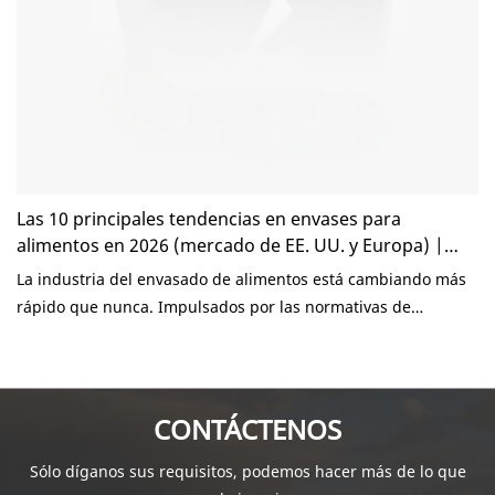
deben evitar y cómo elegir al socio de embalaje adecuado en
2026.
Las 10 principales tendencias en envases para
alimentos en 2026 (mercado de EE. UU. y Europa) |
KaiLai Packaging
La industria del envasado de alimentos está cambiando más
rápido que nunca. Impulsados ​​por las normativas de
sostenibilidad, las expectativas de los consumidores y el
rápido crecimiento del reparto de comida a domicilio, los
restaurantes y las marcas de alimentos de Estados Unidos y
Europa están replanteándose la forma en que envasan sus
CONTÁCTENOS
productos de cara a 2026. Hoy en día, el envasado ya no se
Sólo díganos sus requisitos, podemos hacer más de lo que
limita a proteger los alimentos. Se ha convertido en un factor