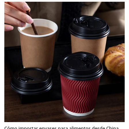
el MOQ?” La cantidad mínima de pedido (MOQ, por sus
siglas en inglés) es el pedido más pequeño que un proveedor
está dispuesto a producir o vender. Para restaurantes,
distribuidores, importadores y marcas de alimentos
emergentes, el MOQ puede tener un impacto significativo: •
Costes de compra •Gestión de inventario •Flujo de fondos
•Selección de proveedores Comprender cómo funciona el
MOQ (cantidad mínima de pedido) puede ayudarle a evitar
costosos errores de aprovisionamiento y a negociar de forma
más eficaz con los proveedores de envases para alimentos.
En esta guía, explicaremos todo lo que los importadores
necesitan saber sobre la cantidad mínima de pedido (MOQ)
en la industria del envasado de alimentos.
Cómo importar envases para alimentos desde China