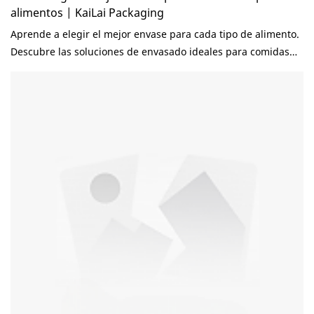
alimentos | KaiLai Packaging
Aprende a elegir el mejor envase para cada tipo de alimento.
Descubre las soluciones de envasado ideales para comidas
calientes, ensaladas, sopas, bebidas, productos de panadería
y reparto de comida, teniendo en cuenta la calidad, el coste y
la sostenibilidad. Elegir el envase adecuado para los
alimentos va mucho más allá de la apariencia. Un buen
envase protege la calidad de los alimentos, evita fugas,
mantiene la temperatura, mejora la experiencia del cliente y
fortalece la marca. Por otro lado, seleccionar un envase
inadecuado puede provocar daños en los productos, quejas
de los clientes, costes innecesarios y problemas de seguridad
alimentaria. Para restaurantes, fabricantes de alimentos,
distribuidores y mayoristas, cada producto tiene requisitos de
empaque diferentes. Un recipiente para sopa debe resistir
altas temperaturas y evitar fugas, mientras que un tazón
para ensalada debe exhibir ingredientes frescos y