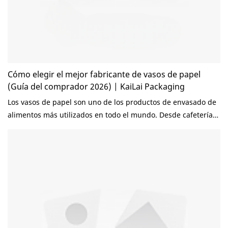
Cómo elegir el mejor fabricante de vasos de papel
(Guía del comprador 2026) | KaiLai Packaging
Los vasos de papel son uno de los productos de envasado de
alimentos más utilizados en todo el mundo. Desde cafeterías
y cadenas de té de burbujas hasta restaurantes y
distribuidores de servicios de alimentos, las empresas
confían en vasos de papel de alta calidad para brindar una
experiencia uniforme al cliente. Sin embargo, elegir el
fabricante de vasos de papel adecuado puede resultar
complicado. Con cientos de proveedores disponibles en todo
el mundo, a los compradores a menudo les resulta difícil
determinar qué fabricante puede ofrecer la mejor