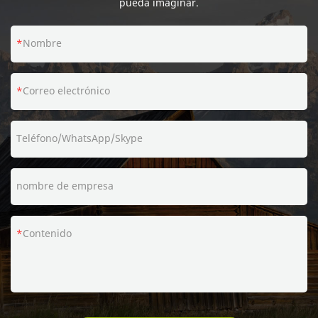
pueda imaginar.
clave en: •Imagen de marca • Experiencia del cliente •
Responsabilidad ambiental • Eficiencia operativa
Nombre
Correo electrónico
Teléfono/WhatsApp/Skype
nombre de empresa
Contenido