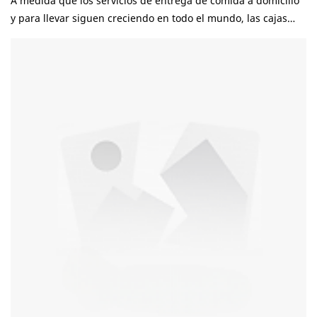
A medida que los servicios de entrega de comida a domicilio
y para llevar siguen creciendo en todo el mundo, las cajas
para llevar se han convertido en uno de los tipos de envases
para alimentos más importantes. Restaurantes, empresas de
reparto de comida a domicilio, supermercados y
distribuidores confían en envases para llevar resistentes para
proteger la calidad de los alimentos durante el transporte.
Sin embargo, elegir el fabricante adecuado de envases para
comida para llevar implica mucho más que comparar precios.
Un fabricante fiable debe ofrecer una calidad de producto
constante, materiales aptos para uso alimentario, opciones
de personalización y una capacidad de producción fiable. En
esta guía, explicaremos cómo elegir el mejor fabricante de
envases para llevar y qué deben tener en cuenta los
importadores antes de realizar un pedido.