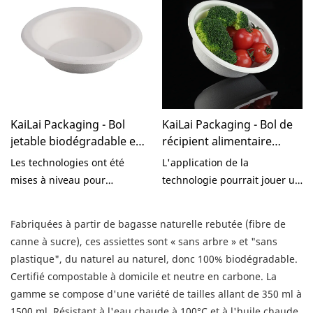
jetables biodégradables,
technologies contribuent à
nous avons mis à niveau les
notre processus de
technologies utilisées dans
fabrication à haut
notre entreprise.
rendement. Dans le(s)
domaine(s) d'application des
plats et assiettes, les produits
d'emballage alimentaire
KaiLai Packaging - Bol
s'avèrent très utiles.
KaiLai Packaging - Bol de
jetable biodégradable en
récipient alimentaire
pulpe de canne à sucre
compostable de 12 oz
Les technologies ont été
L'application de la
pour plats à emporter
pulpe de bagasse de
mises à niveau pour
technologie pourrait jouer un
Bagasse Bowl
canne à sucre bol de
s'adapter aux besoins en
rôle important dans la
bagasse à soupe jetable
évolution rapide du marché
détermination des
Fabriquées à partir de bagasse naturelle rebutée (fibre de
biodégradable
concurrentiel. Au fur et à
performances physiques et
canne à sucre), ces assiettes sont « sans arbre » et "sans
mesure que les technologies
chimiques de la soupe
plastique", du naturel au naturel, donc 100% biodégradable.
de fabrication progressent,
jetable biodégradable en
Certifié compostable à domicile et neutre en carbone. La
les performances du bol en
pulpe de bagasse de canne à
gamme se compose d'une variété de tailles allant de 350 ml à
pulpe de canne à sucre
sucre. applications
1500 ml. Résistant à l'eau chaude à 100°C et à l'huile chaude