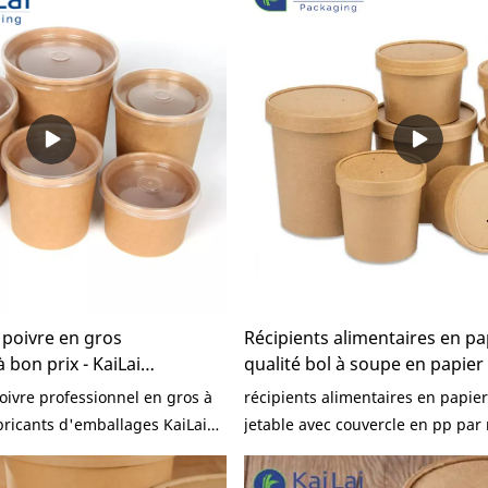
nce, etc., et jouit d'une bonne
d'apparence, etc., et jouit d'une
e marché. KaiLai Packaging
réputation sur le marché.KaiLai 
ts des produits passés et
résume les défauts des produits 
iore. Les spécifications du bol
s'améliore continuellement leur.
r kraft jetable peuvent être
spécifications des bols à soupe j
n fonction de vos besoins.
gros peuvent être personnalisées
de vos besoins.
 poivre en gros
Récipients alimentaires en pa
 bon prix - KaiLai
qualité bol à soupe en papier
jetable avec couvercle en pp 
oivre professionnel en gros à
récipients alimentaires en papie
KaiLai
abricants d'emballages KaiLai
jetable avec couvercle en pp par
s produits similaires sur le
produits similaires sur le marché,
nte des avantages
des avantages exceptionnels in