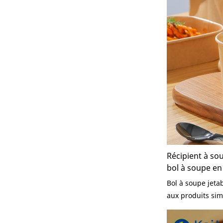
exceptionnels i
performances, de
jouit d'une bonn
marché.KaiLai P
des produits pas
continuellement.
soupe au poivre 
prix - Les fabri
peuvent être per
besoins.
Récipient à so
bol à soupe en
en papier jetab
Bol à soupe jeta
aux produits simi
présente des av
incomparables e