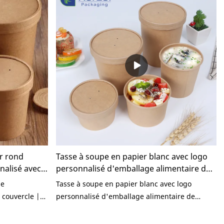
ité,
qualité, d'apparence, etc., et jouit d'une bonne
 bonne
réputation sur le marché. KaiLai Packaging
Packaging
résume les défauts des produits passés et
uits et les
continue les améliore. Les spécifications du bol
cifications
à soupe en papier kraft jetable peuvent être
ients
personnalisées en fonction de vos besoins.
ercle en pp
onction de vos
ft jetable par
sur le
es
 termes de
er rond
Tasse à soupe en papier blanc avec logo
ence, etc., et
nalisé avec
personnalisé d'emballage alimentaire de
 le
marque Prime avec couvercle en PP |
les défauts
le
Tasse à soupe en papier blanc avec logo
Emballage KaiLai
u les
 couvercle |
personnalisé d'emballage alimentaire de
ol à soupe en
es produits
marque de premier choix avec couvercle en PP,
nte des
par rapport à des produits similaires sur le