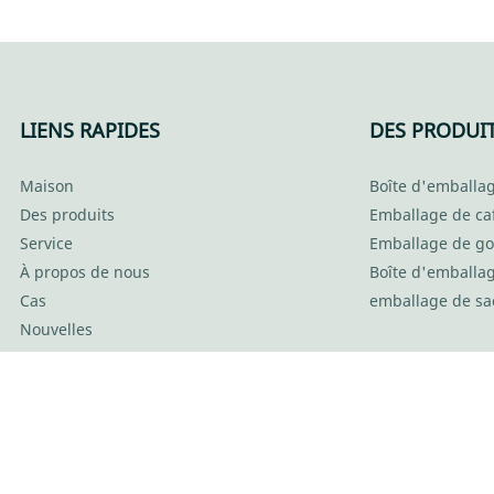
nce, etc., et jouit d'une bonne
e marché. KaiLai Packaging
ts des produits passés et
iore. Les spécifications du bol
LIENS RAPIDES
DES PRODUI
r kraft jetable peuvent être
n fonction de vos besoins.
Maison
Boîte d'emballag
Des produits
Emballage de ca
Service
Emballage de go
À propos de nous
Boîte d'emballa
Cas
emballage de sa
Nouvelles
Contactez-nous
ui KaiLai Packaging Co.,Ltd - www.kailaipak.com All Rights Reser