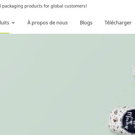
od packaging products for global customers!
uits
À propos de nous
Blogs
Télécharger