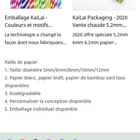
Emballage KaiLai -
KaiLai Packaging - 2020
Couleurs et motifs
Vente chaude 5.2mm
personnalisés Pailles
6mm 6.2mm papier
La technologie a changé la
2020 offre spéciale 5.2mm
droites en papier à boire
biodégradable paille à
façon dont nous fabriquons
6mm 6.2mm papier
compostables
boire papier paille Papier
des pailles en papier à boire
biodégradable paille à boire
biodégradables
Paille
droites biodégradables
la création de paille en
Paille de papier
compostables
papier repose sur R
1. Taille: diamètre 5mm/6mm/8mm/10mm/12mm
biodégradables en papier à
mature&Technologie D et
2. Papier blanc, papier kraft, papier de bambou sont tous
rayures arc-en-ciel sur le lieu
positionnement précis sur le
disponibles
de travail. Cela améliore
marché, ainsi que des
3. biodégradable
considérablement l'efficacité
années de recherche
4. Personnaliser la conception disponible
de notre travail et réduit les
minutieuse. De plus, un
5. Emballage individuel disponible
coûts de fabrication. Le
produit personnalisé est
produit est très en vue dans
également proposé pour
le(s) domaine(s) des pailles
répondre aux exigences
jetables.
spécifiques des clients.