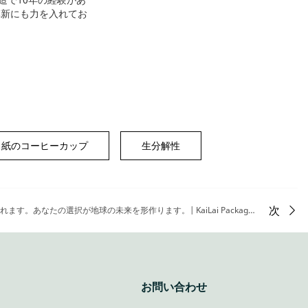
革新にも力を入れてお
な食品カテゴリーに最
適な食品包装を選択す
る方法を解説します。
紙のコーヒーカップ
生分解性
次
生分解性素材。使用後は自然に分解されます。あなたの選択が地球の未来を形作ります。| KaiLai Packaging
お問い合わせ