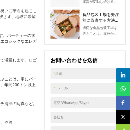
運賃が変動し続ける
続可能性のバランスを
ジング
中、食品関連企業、流
お祝いに革命を起こし
取りながら、理想的な
通業者、輸入業者にと
食品包装工場を発注
切残さず、地球に希望
包装ソリューションを
って、包装費用の抑制
前に監査する方法
見つけてください。適
は最優先事項となって
（完全バイヤーズガ
切な食品包装を選ぶこ
適切な食品包装工場を
います。紙コップ、テ
イド2026）｜KaiLai
とは、見た目だけにと
選ぶことは、海外から
す。パーティーの後
イクアウトボックス、
Packaging
どまりません。適切な
包装製品を調達する輸
にエコシックなエレガ
紙ボウル、その他の使
包装は、食品の品質を
入業者、販売業者、食
い捨て食品包装材を調
守り、液漏れを防ぎ、
品関連企業にとって最
達する場合でも、コス
温度を維持し、顧客体
も重要なステップの一
お問い合わせを送信
して活躍します。ロゴ
ト削減のために製品の
験を向上させ、ブラン
つです。サプライヤー
品質を犠牲にすること
ドイメージを強化しま
は魅力的な価格を提示
は決してあってはなり
*
名前
す。一方、不適切な包
するかもしれません
ません。最も安価なサ
選ぶことは、単にパー
装を選ぶと、製品の破
が、価格だけでは製品
プライヤーを選ぶこと
年間200トン以上
損、顧客からの苦情、
の品​​質、食品の安全
*
Eメール
が、費用を節約する最
不必要なコスト、食品
性、確実な配送を保証
も手っ取り早い方法の
安全上の問題につなが
するものではありませ
ように思えるかもしれ
電話/WhatsApp/Skype
ーチ清掃の写真など。
る可能性があります。
ん。紙コップ、食品容
ませんが、低品質のパ
レストラン、食品メー
器、テイクアウトボッ
ッケージは、製品の破
カー、流通業者、卸売
クス、生分解性包装材
会社名
損、顧客からの苦情、
業者にとって、メニュ
などを大量に発注する
🌱🥂
配送の遅延、さらには
ーの各品目ごとに異な
前に、工場監査を実施
ビジネスチャンスの損