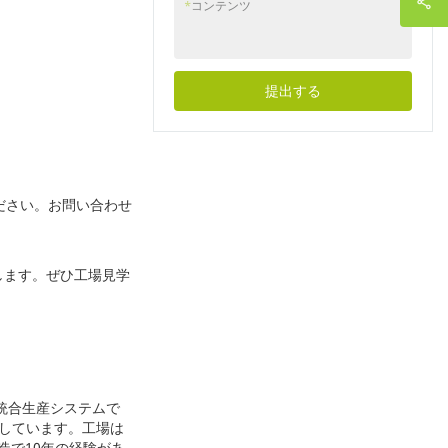
*
コンテンツ
る包装要件がありま
することで、購入者は
失といった、隠れたコ
す。スープ容器は高温
リスクを軽減し、安定
ストにつながることが
に耐え、液漏れを防ぐ
したサプライチェーン
よくあります。成功す
必要がありますが、サ
を構築することができ
るバイヤーは、単価だ
ラダボウルは新鮮な食
ます。専門家による工
提出する
けに注目するのではな
材を美しく見せ、冷た
場監査を受けること
く、パッケージソリュ
い食品を入れても丈夫
で、製造能力、品質管
ーションが自社のビジ
でなければなりませ
理システム、認証、原
ネスにもたらす総合的
ん。同様に、コーヒー
材料、そして長期的な
な価値を考慮します。
カップ、ベーカリーボ
協力関係の可能性を評
このガイドでは、製品
ださい。お問い合わせ
ックス、テイクアウト
価することができま
性能、食品安全性、ブ
容器もそれぞれ異なる
す。このガイドでは、
ランドイメージを維持
素材と構造設計が求め
食品包装工場に発注す
しながら、食品包装コ
られます。企業は、製
る前に監査を行う方法
します。ぜひ工場見学
ストを削減するための
品ごとに同じ包装ソリ
と、すべての購入者が
実践的な方法を探りま
ューションを選ぶので
確認すべき重要な要素
す。
はなく、提供する食品
について説明します。
の特性に基づいて包装
を選択すべきです。こ
のガイドでは、製品の
な統合生産システムで
保護、持続可能性、コ
携しています。工場は
スト効率のバランスを
製造で10年の経験があ
取りながら、さまざま