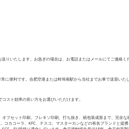
をお送りいたします。お急ぎの場合は、お電話またはメールにてご連絡く
が非常に便利です。合肥空港または蚌埠南駅から当社までお車で送迎いた
り便利でコスト効率の良い方をお選びいただけます。
ィング、オフセット印刷、フレキソ印刷、打ち抜き、紙包装成形まで、完全
。コカコーラ、KFC、テスコ、マスターカンなどの有名ブランドと提
はFSC、SGS、EU規格に適合しています。食品接触紙生産で18年、食品包装