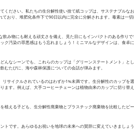
みてください。私たちの生分解性使い捨て紙コップは、サステナブルな
られており、堆肥化条件下で90日以内に完全に分解されます。毒素は一
んな飲み物にも耐える頑丈さを備え、見た目にもインパクトのある作りで
チック汚染の罪悪感はもう忘れましょう！ミニマルなデザインは、食卓
、どんなシーンでも、これらのカップは「グリーンステートメント」と
口飲むたびに、海や森林保護についての会話が弾みます。
が、リサイクルされているのはわずか1%未満です。生分解性のカップを
ります。例えば、大手コーヒーチェーンは植物由来のカップに切り替え、
種を植える子ども、生分解性廃棄物とプラスチック廃棄物を比較したビ
ントです。あらゆるお祝いを地球の未来への賛辞に変えていきましょう。