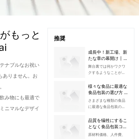
ーがもっと
推奨
i
成長中！新工場、新
たな章の幕開け | カ
テナブルなお祝い
イライ・パッケージ
舞台裏では何かワクワ
ング
クするようなことが起
もありません。お
こっています！当社チ
ームは、世界中のお客
。
様々な食品に最適な
様により良いサービス
食品包装の選び方 |
飲み物にも最適で
を提供できるよう、最
カイライ・パッケー
さまざまな種類の食品
新鋭の工場建設に向け
ジング
に最適な食品包装の選
ミニマルなデザイ
て準備を進めていま
び方を学びましょう。
す。今後の展開にご期
温かい食事、サラダ、
品質を犠牲にするこ
待ください！
スープ、飲料、ベーカ
となく食品包装コス
リー製品、食品配達な
トを削減する方法 |
原材料価格、人件費、
ど、品質、コスト、持
カイライ・パッケー