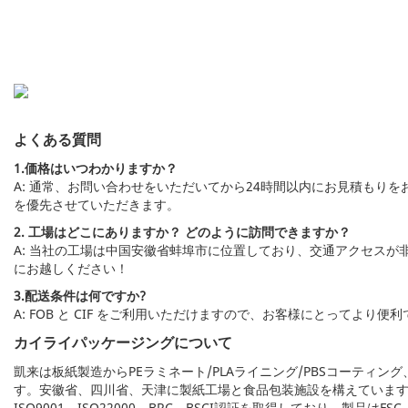
よくある質問
1.価格はいつわかりますか？
A: 通常、お問い合わせをいただいてから24時間以内にお見積もり
を優先させていただきます。
2. 工場はどこにありますか？ どのように訪問できますか？
A: 当社の工場は中国安徽省蚌埠市に位置しており、交通アクセス
にお越しください！
3.配送条件は何ですか?
A: FOB と CIF をご利用いただけますので、お客様にとってよ
カイライパッケージングについて
凱来は板紙製造からPEラミネート/PLAライニング/PBSコーテ
す。安徽省、四川省、天津に製紙工場と食品包装施設を構えています
ISO9001、ISO22000、BRC、BSCI認証を取得しており、製品