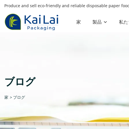
Produce and sell eco-friendly and reliable disposable paper fo
家
製品
私た
ブログ
家
>
ブログ