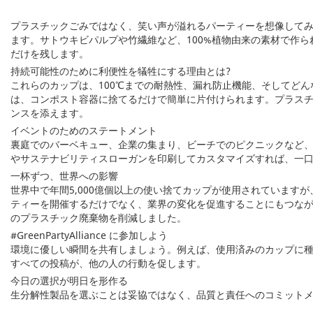
プラスチックごみではなく、笑い声が溢れるパーティーを想像して
ます。サトウキビパルプや竹繊維など、100%植物由来の素材で作
だけを残します。
持続可能性のために利便性を犠牲にする理由とは?
これらのカップは、100℃までの耐熱性、漏れ防止機能、そしてど
は、コンポスト容器に捨てるだけで簡単に片付けられます。プラス
ンスを添えます。
イベントのためのステートメント
裏庭でのバーベキュー、企業の集まり、ビーチでのピクニックなど
やサステナビリティスローガンを印刷してカスタマイズすれば、一
一杯ずつ、世界への影響
世界中で年間5,000億個以上の使い捨てカップが使用されています
ティーを開催するだけでなく、業界の変化を促進することにもつなが
のプラスチック廃棄物を削減しました。
#GreenPartyAlliance に参加しよう
環境に優しい瞬間を共有しましょう。例えば、使用済みのカップに
すべての投稿が、他の人の行動を促します。
今日の選択が明日を形作る
生分解性製品を選ぶことは妥協ではなく、品質と責任へのコミットメ