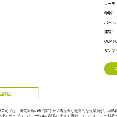
コーテ
印刷:
ポート:
運送:
OEM&
サンプル
品詳細
限公司では、研究開発の専門家や技術者を含む創造的な従業員が、堆肥
い捨てサラダペーパーボウルの開発に大きく貢献しています。この製品