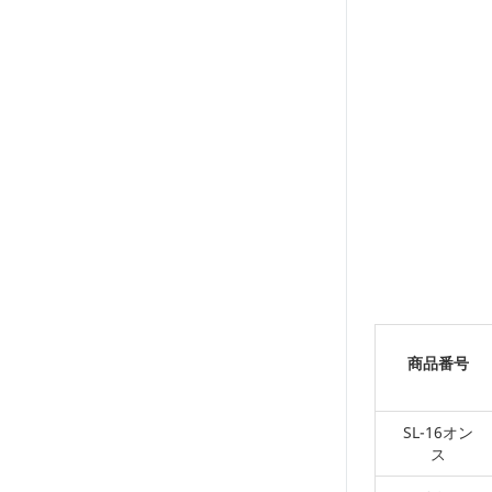
商品番号
SL-16オン
ス