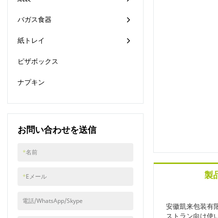
バガス食器
紙トレイ
ピザボックス
ナプキン
お問い合わせを送信
*
名前
製
*
Eメール
電話/WhatsApp/Skype
安徽凱来包装有
ストラン向け使