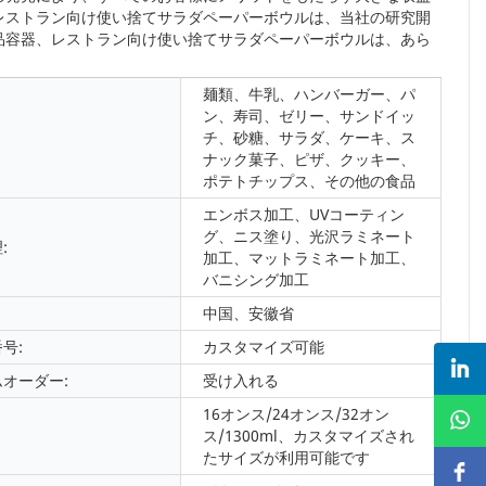
レストラン向け使い捨てサラダペーパーボウルは、当社の研究開
品容器、レストラン向け使い捨てサラダペーパーボウルは、あら
麺類、牛乳、ハンバーガー、パ
ン、寿司、ゼリー、サンドイッ
チ、砂糖、サラダ、ケーキ、ス
ナック菓子、ピザ、クッキー、
ポテトチップス、その他の食品
エンボス加工、UVコーティン
グ、ニス塗り、光沢ラミネート
:
加工、マットラミネート加工、
バニシング加工
中国、安徽省
号:
カスタマイズ可能
オーダー:
受け入れる
16オンス/24オンス/32オン
：
ス/1300ml、カスタマイズされ
たサイズが利用可能です