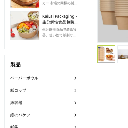
ーナーテイクアウト
品は画期的なイノベー
カー 市場の同様の製品
まざまな顧客のさまざ
ファーストフードサ
ションの組み合わせを
と比較して、性能、品
まなニーズに対応でき
ラダボックス蓋付き
特徴としています。テ
質、外観などの点で比
KaiLai Packaging -
ます。また、簡潔な構
クノロジーは、市場の
類のない優れた利点が
生分解性食品包装紙
造と高品質を設計原則
需要をよりよく満たす
あり、市場で高い評価
容器使い捨て紙サラ
としています。
生分解性食品包装紙容
ために適用されます。
を得ています。KaiLai
ダボウル caja
器、使い捨て紙製サラ
Packagingは過去の製
comida Salad Bowl
ダボウル（caja
品の欠点を要約し、継
comida）は、日常生活
続的に改善しています
の様々な場面で活躍し
彼ら。紙サラダボウル
ます。どんなニーズに
メーカーの仕様は、ニ
製品
も対応できるよう、
ーズに応じてカスタマ
KaiLai Packagingでご
イズできます。
用意しています。様々
ペーパーボウル
なタイプと機能を備え
た製品をご購入いただ
紙コップ
けます。
紙容器
紙のバケツ
紙袋