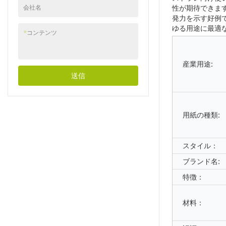
会社名
性が期待できま
発力を示す好例
ゆる用途に最適
*
コンテンツ
産業用途:
送信
用紙の種類:
スタイル：
ブランド名:
特徴：
材料：