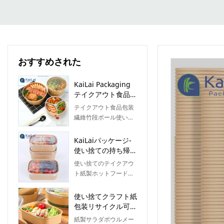
おすすめされた
KaiLai Packaging
テイクアウト食品包
装 使い捨て紙サラ
テイクアウト食品包装
ダボウルカップ 蓋
繊維竹段ボール使い捨
付きプリント サラ
て紙サラダボウルカッ
ダボウル
プ印刷蓋付き、高い売
KaiLaiパッケージ-
上高は、企業が新しい
使い捨ての持ち帰り
市場を開拓し、生態学
用の紙の温かい食べ
使い捨てのテイクアウ
的障壁を確立および強
物の容器プラスチッ
ト紙製ホットフード容
化するのに役立ちま
ク製の蓋が付いた長
器、プラスチック製の
す。これにより、企業
方形の紙のボウルサ
蓋が付いた長方形の紙
使い捨てクラフト紙
は長期間にわたって強
ラダボウル
ボウルは、さまざまな
包装リサイクル可能
力な競争力を維持でき
仕様で製造でき、さま
な長方形ラウンドコ
ます。さらに、この製
紙製サラダボウルメー
ざまな用途があり、さ