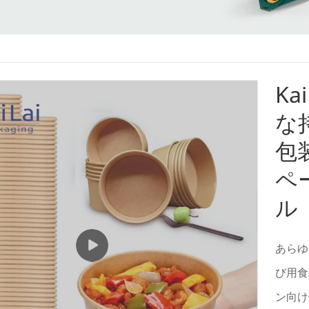
Ka
な
包
ペ
ル
あらゆ
び用食
ン向け