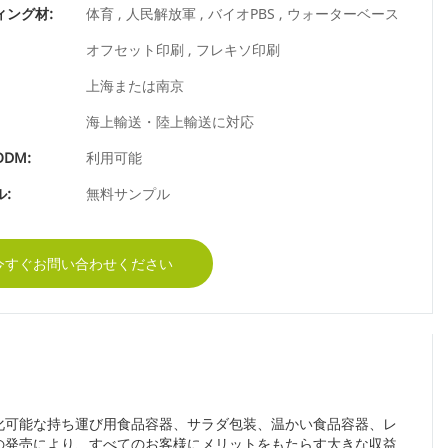
ィング材:
体育 , 人民解放軍 , バイオPBS , ウォーターベース
オフセット印刷 , フレキソ印刷
上海または南京
海上輸送・陸上輸送に対応
ODM:
利用可能
:
無料サンプル
今すぐお問い合わせください
化可能な持ち運び用食品容器、サラダ包装、温かい食品容器、レ
の発売により、すべてのお客様にメリットをもたらす大きな収益