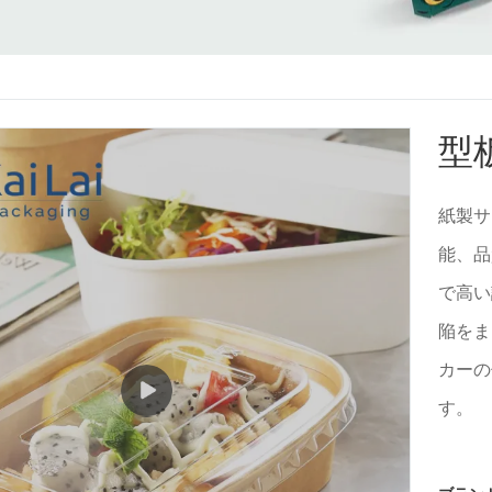
型
紙製サ
能、品
で高い
陥をま
カーの
す。