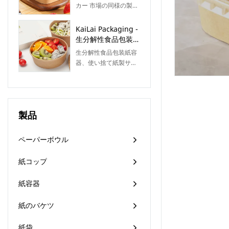
ーナーテイクアウト
品は画期的なイノベー
カー 市場の同様の製品
まざまな顧客のさまざ
ファーストフードサ
ションの組み合わせを
と比較して、性能、品
まなニーズに対応でき
ラダボックス蓋付き
特徴としています。テ
質、外観などの点で比
KaiLai Packaging -
ます。また、簡潔な構
クノロジーは、市場の
類のない優れた利点が
生分解性食品包装紙
造と高品質を設計原則
需要をよりよく満たす
あり、市場で高い評価
容器使い捨て紙サラ
としています。
生分解性食品包装紙容
ために適用されます。
を得ています。KaiLai
ダボウル caja
器、使い捨て紙製サラ
Packagingは過去の製
comida Salad Bowl
ダボウル（caja
品の欠点を要約し、継
comida）は、日常生活
続的に改善しています
の様々な場面で活躍し
彼ら。紙サラダボウル
ます。どんなニーズに
メーカーの仕様は、ニ
製品
も対応できるよう、
ーズに応じてカスタマ
KaiLai Packagingでご
イズできます。
用意しています。様々
ペーパーボウル
なタイプと機能を備え
た製品をご購入いただ
紙コップ
けます。
紙容器
紙のバケツ
紙袋