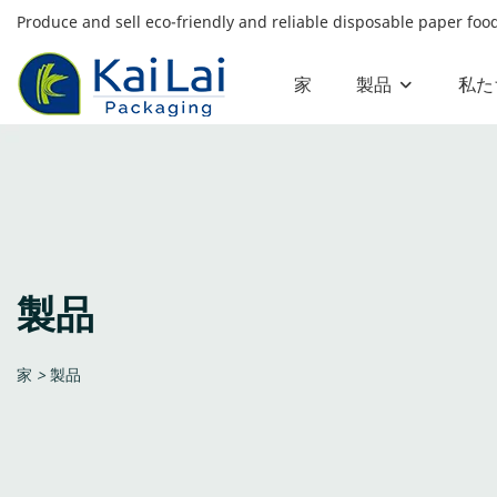
Produce and sell eco-friendly and reliable disposable paper fo
家
製品
私た
製品
家
>
製品