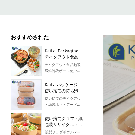
おすすめされた
KaiLai Packaging
テイクアウト食品包
装 使い捨て紙サラ
テイクアウト食品包装
ダボウルカップ 蓋
繊維竹段ボール使い捨
付きプリント サラ
て紙サラダボウルカッ
ダボウル
プ印刷蓋付き、高い売
KaiLaiパッケージ-
上高は、企業が新しい
使い捨ての持ち帰り
市場を開拓し、生態学
用の紙の温かい食べ
使い捨てのテイクアウ
的障壁を確立および強
物の容器プラスチッ
ト紙製ホットフード容
化するのに役立ちま
ク製の蓋が付いた長
器、プラスチック製の
す。これにより、企業
方形の紙のボウルサ
蓋が付いた長方形の紙
使い捨てクラフト紙
は長期間にわたって強
ラダボウル
ボウルは、さまざまな
包装リサイクル可能
力な競争力を維持でき
仕様で製造でき、さま
な長方形ラウンドコ
ます。さらに、この製
紙製サラダボウルメー
ざまな用途があり、さ