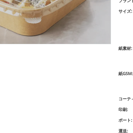
ブラン
サイズ:
紙素材:
紙GSM:
コーテ
印刷:
ポート:
運送: