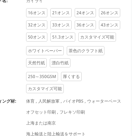
ド名:
カイライ
16オンス
21オンス
24オンス
26オンス
32オンス
33オンス
36オンス
43オンス
50オンス
51.3オンス
カスタマイズ可能
ホワイトペーパー
茶色のクラフト紙
天然竹紙
漂白竹紙
250～350GSM
厚くする
カスタマイズ可能
ィング材:
体育 , 人民解放軍 , バイオPBS , ウォーターベース
オフセット印刷 , フレキソ印刷
上海または南京
海上輸送と陸上輸送をサポート