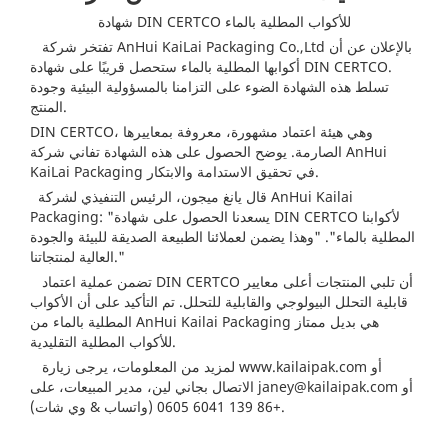
شهادة DIN CERTCO للأكواب المطلية بالماء
تفتخر شركة AnHui KaiLai Packaging Co.,Ltd بالإعلان عن أن
أكوابها المطلية بالماء ستحصل قريبًا على شهادة DIN CERTCO.
تسلط هذه الشهادة الضوء على التزامنا بالمسؤولية البيئية وجودة
المنتج.
DIN CERTCO، وهي هيئة اعتماد مشهورة، معروفة بمعاييرها
الصارمة. يوضح الحصول على هذه الشهادة تفاني شركة AnHui
KaiLai Packaging في تحقيق الاستدامة والابتكار.
قال يانغ ميجون، الرئيس التنفيذي لشركة AnHui Kailai
Packaging: "يسعدنا الحصول على شهادة DIN CERTCO لأكوابنا
المطلية بالماء". "وهذا يضمن لعملائنا الطبيعة الصديقة للبيئة والجودة
العالية لمنتجاتنا."
تضمن عملية اعتماد DIN CERTCO أن تلبي المنتجات أعلى معايير
قابلية التحلل البيولوجي والقابلية للتحلل. تم التأكيد على أن الأكواب
المطلية بالماء من AnHui Kailai Packaging هي بديل ممتاز
للأكواب المطلية التقليدية.
لمزيد من المعلومات، يرجى زيارة www.kailaipak.com أو
أو
janey@kailaipak.com
الاتصال بجاني لين، مدير المبيعات، على
+86 139 6041 0605 (واتساب & وي شات).