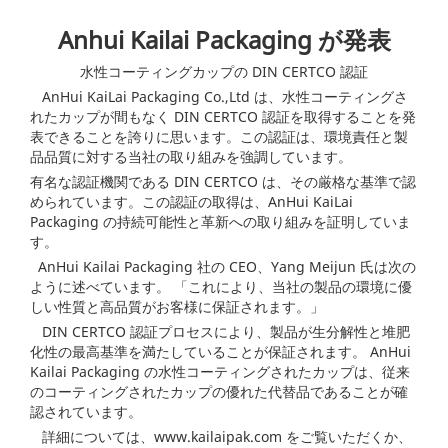
Anhui Kailai Packaging が発表
水性コーティングカップの DIN CERTCO 認証
AnHui KaiLai Packaging Co.,Ltd は、水性コーティングさ
れたカップが間もなく DIN CERTCO 認証を取得することを発
表できることを誇りに思います。この認証は、環境責任と製
品品質に対する当社の取り組みを強調しています。
有名な認証機関である DIN CERTCO は、その厳格な基準で認
められています。この認証の取得は、AnHui KaiLai
Packaging の持続可能性と革新への取り組みを証明していま
す。
AnHui Kailai Packaging 社の CEO、Yang Meijun 氏は次の
ように述べています。 「これにより、当社の製品の環境に優
しい性質と高品質がお客様に保証されます。」
DIN CERTCO 認証プロセスにより、製品が生分解性と堆肥
化性の最高基準を満たしていることが保証されます。 AnHui
Kailai Packaging の水性コーティングされたカップは、従来
のコーティングされたカップの優れた代替品であることが確
認されています。
詳細については、www.kailaipak.com をご覧いただくか、