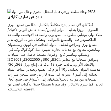
نبذة عن تغليف كايلاي
تُعدّ كاي لاي نظام إنتاج متكاملًا بالكامل، بدءًا من تصنيع الورق
المقوى، مرورًا بتغليف البولي إيثيلين/بطانة حمض البولي لاكتيك/
طلاء بولي بوتيلين سلفونات الصوديوم، والطباعة الأوفست والطباعة
الفلكسوغرافية، والتقطيع بالقوالب، وتشكيل عبوات الورق. ندير
مصانع ورق ومرافق لتغليف المواد الغذائية في آنهوي وسيتشوان
وتيانجين. نتعاون مع علامات تجارية شهيرة مثل كوكاكولا، وكنتاكي،
وتيسكو، وماستر كانغ، وغيرها. مصنعنا حاصل على شهادات
ISO9001 وISO22000 وBRC وBSCI، وتتوافق منتجاتنا مع معايير
FSC وSGS والاتحاد الأوروبي. لدينا خبرة 18 عامًا في إنتاج ورق
ملامسة المواد الغذائية، و10 أعوام في تصنيع وتصدير عبوات المواد
الغذائية إلى أسواق متنوعة في ست قارات، حيث نشحن مليارات
المنتجات من موانئ نانجينغ/شنغهاي إلى الأسواق في جميع أنحاء
العالم. كما نلتزم بالابتكار، وقد طورنا تصميمًا جديدًا للأكواب يُغني عن
الأغطية البلاستيكية.