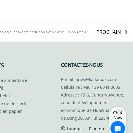
PROCHAIN
Notre entreprise est fière de sa technologie innovante et de son avenir vert : un nouveau matériau dégradable pour un mode de vie durable.
TS
CONTACTEZ-NOUS
E-mail:
janey@kailaipak.com
e alimentaire
Cellulaire : +86 139 6041 0605
fé
Adresse : 15-6, Century Avenue,
belet
zone de développement
ge de desserts
économique de HuaiYuan, ville
c en papier
Chat
Now
de BengBu, AnHui 233400
Langue
Plan du site