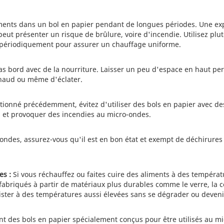
iments dans un bol en papier pendant de longues périodes. Une ex
eut présenter un risque de brûlure, voire d'incendie. Utilisez plut
u périodiquement pour assurer un chauffage uniforme.
ras bord avec de la nourriture. Laisser un peu d'espace en haut pe
 chaud ou même d'éclater.
onné précédemment, évitez d'utiliser des bols en papier avec de
s et provoquer des incendies au micro-ondes.
ondes, assurez-vous qu'il est en bon état et exempt de déchirures
es :
Si vous réchauffez ou faites cuire des aliments à des températu
t fabriqués à partir de matériaux plus durables comme le verre, la 
sister à des températures aussi élevées sans se dégrader ou deven
nt des bols en papier spécialement conçus pour être utilisés au m