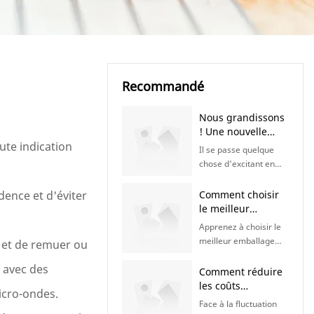
Recommandé
Nous grandissons
! Une nouvelle
ute indication
usine, un nouveau
Il se passe quelque
chapitre à venir |
chose d'excitant en
KaiLai Packaging
coulisses ! Notre
équipe se prépare à
dence et d'éviter
Comment choisir
l'ouverture d'une
le meilleur
toute nouvelle usine
emballage
Apprenez à choisir le
qui nous permettra de
alimentaire pour
meilleur emballage
s et de remuer ou
mieux servir nos
différents types
alimentaire pour
clients du monde
d'aliments |
r avec des
différents types
Comment réduire
entier. Restez
Emballages KaiLai
d'aliments. Découvrez
les coûts
connectés ! Nous
micro-ondes.
les solutions
d'emballage
avons hâte de vous
Face à la fluctuation
d'emballage idéales
alimentaire sans