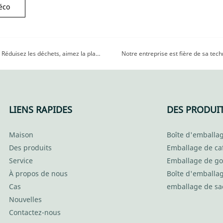
éco
Astuce écolo : Passez aux gobelets en papier biodégradables ! Réduisez les déchets, aimez la planète. Faites le changement aujourd'hui
LIENS RAPIDES
DES PRODUI
Maison
Boîte d'emballag
Des produits
Emballage de ca
Service
Emballage de go
À propos de nous
Boîte d'emballa
Cas
emballage de sa
Nouvelles
Contactez-nous