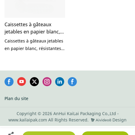
Caissettes à gâteaux
jetables en papier blanc,
résistantes aux aliments,
Caissettes à gâteaux jetables
pour muffins, desserts,
en papier blanc, résistantes
fêtes et mariages - KaiLai
aux aliments, pour muffins,
Packaging
desserts, fêtes, mariages -
KaiLai Packaging Company -
Comparées à des produits
similaires sur le marché, ces
caissettes présentent des
Plan du site
avantages incomparables en
termes de performances, de
Copyright © 2026 AnHui KaiLai Packaging Co.,Ltd -
qualité, d'esthétique, etc., et
www.kailaipak.com All Rights Reserved.
Design
jouissent d'une excellente
réputation. KaiLai Packaging