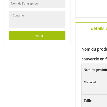
et des bols est traité
Nom de l'entreprise
avec un revêtement
spécial qui améliore la
durabilité tout en
*
Contenu
maintenant une
recyclabilité totale. La
détails 
sécurité avant tout La
sécurité est une
Soumettre
priorité absolue dans
la conception de ces
produits. Les bords
Nom du produi
des tasses et des bols
sont soigneusement
couvercle en 
arrondis pour éviter
toute coupure ou
Nom du produit
blessure accidentelle
pendant l'utilisation.
De plus, tous les
Matériel:
matériaux utilisés
dans la production
sont rigoureusement
testés pour garantir
Taille:
qu'ils répondent à des