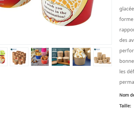
glacée
forme 
rappor
des av
perfor
bonne 
les dé
perma
Nom de
Taille: