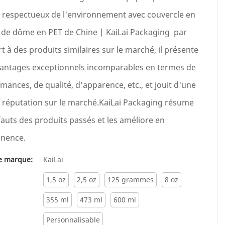
 respectueux de l'environnement avec couvercle en
de dôme en PET de Chine | KaiLai Packaging par
t à des produits similaires sur le marché, il présente
antages exceptionnels incomparables en termes de
mances, de qualité, d'apparence, etc., et jouit d'une
réputation sur le marché.KaiLai Packaging résume
fauts des produits passés et les améliore en
nence.
 marque:
KaiLai
1,5 oz
2,5 oz
125 grammes
8 oz
355 ml
473 ml
600 ml
Personnalisable