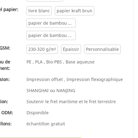
l papier:
livre blanc
papier kraft brun
papier de bambou naturel
papier de bambou blanchi
 GSM:
230-320 g/m²
Épaissir
Personnalisable
au de
PE , PLA , Bio-PBS , Base aqueuse
ment:
sion:
Impression offset , Impression flexographique
SHANGHAI ou NANJING
ion:
Soutenir le fret maritime et le fret terrestre
t ODM:
Disponible
llons:
échantillon gratuit