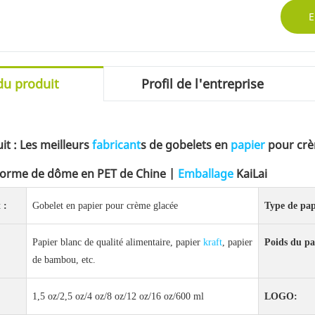
E
du produit
Profil de l'entreprise
t : Les meilleurs
fabricant
s de gobelets en
papier
pour crè
forme de dôme en PET de Chine |
Emballage
KaiLai
 :
Gobelet en papier pour crème glacée
Type de pap
Papier blanc de qualité alimentaire, papier
kraft
, papier
Poids du pa
de bambou, etc.
1,5 oz/2,5 oz/4 oz/8 oz/12 oz/16 oz/600 ml
LOGO: