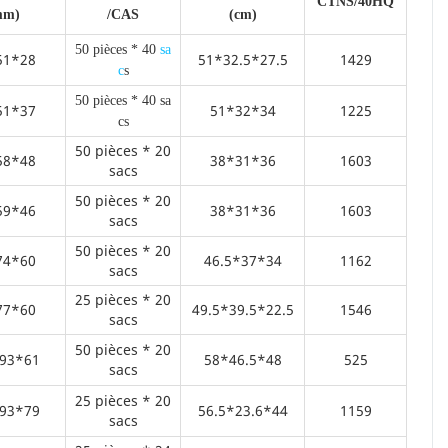
CTNS/40HQ
mm)
/CAS
(cm)
50 pièces * 40
sa
51*28
51*32.5*27.5
1429
c
s
50 pièces * 40 sa
51*37
51*32*34
1225
cs
50 pièces * 20
58*48
38*31*36
1603
sacs
50 pièces * 20
59*46
38*31*36
1603
sacs
50 pièces * 20
74*60
46.5*37*34
1162
sacs
25 pièces * 20
77*60
49.5*39.5*22.5
1546
sacs
50 pièces * 20
93*61
58*46.5*48
525
sacs
25 pièces * 20
93*79
56.5*23.6*44
1159
sacs