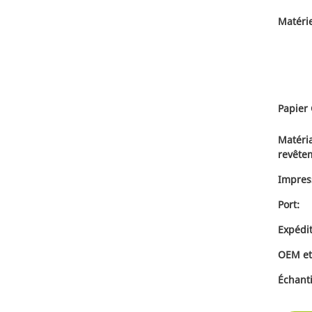
Matérie
Papier
Matéri
revête
Impres
Port:
Expédit
OEM e
Échanti