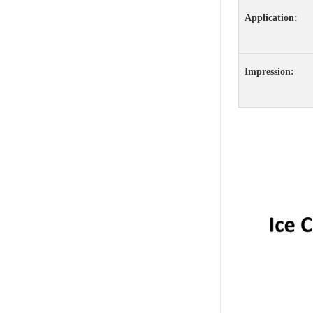
normes de sécurité
Application:
strictes, ce qui les
rend sûrs pour les
personnes de tous
âges. Responsabilité
Impression:
environnementale
L’une des
caractéristiques les
plus remarquables de
ces produits est leur
engagement envers la
responsabilité
environnementale.
Chaque tasse et
chaque bol sont
fabriqués à partir de
matériaux 100 %
recyclables, ce qui
réduit les déchets et
minimise l’impact sur
notre planète. En
choisissant ces