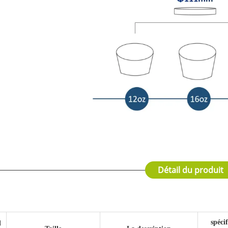
Détail du produit
spéci
l