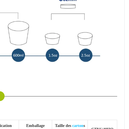
fication
Emballage
Taille des
carton
s