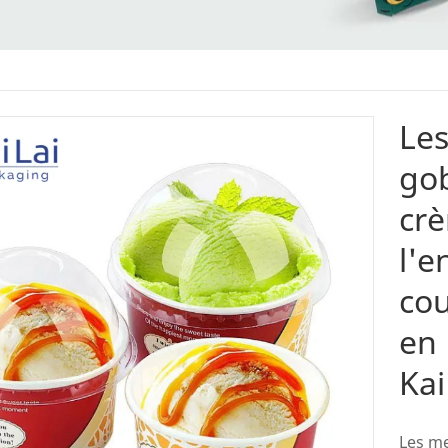
Les
gob
crè
l'e
co
en 
Kai
Les me