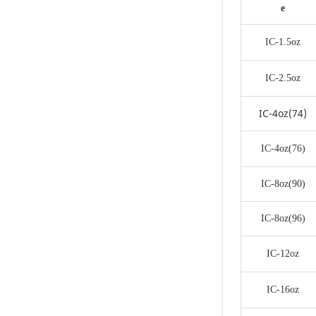
e
glace pilée sont
disponibles en
différentes couleurs et
IC-1.5oz
motifs pour s'adapter
à différentes
IC-2.5oz
occasions et
préférences
personnelles. Des
IC-4oz(74)
designs
monochromes
IC-4oz(76)
minimalistes aux
imprimés éclatants, il
y en a pour tous les
IC-8oz(90)
goûts. Nous
proposons également
IC-8oz(96)
des services de
personnalisation,
permettant aux clients
IC-12oz
de personnaliser leurs
contenants avec des
IC-16oz
logos, des messages
promotionnels ou des