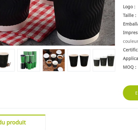
Logo :
Taille :
Emball
Impres
couleu
Certific
Applica
MOQ :
E
du produit