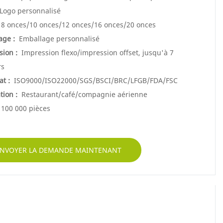
Logo personnalisé
8 onces/10 onces/12 onces/16 onces/20 onces
age :
Emballage personnalisé
sion :
Impression flexo/impression offset, jusqu'à 7
rs
at :
ISO9000/ISO22000/SGS/BSCI/BRC/LFGB/FDA/FSC
tion :
Restaurant/café/compagnie aérienne
100 000 pièces
NVOYER LA DEMANDE MAINTENANT