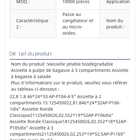
MOQ :
10000 pièces
Application:
Passe au
Caractéristique
congélateur et
Nom du
2 :
au micro-
produit :
ondes.
Détail du produit
Nom du produit :
Vaisselle jetable biodégradable 
Assiette à pulpe de bagasse à 3 compartiments Assiette 
à bagasse à salade
Plus d'informations sur le produit, veuillez vous référer 
au tableau ci-dessous :
22,8 1.8 46*24*33 AP-P104-4 9" Assiette à 2
compartiments 15 125450022,81.846*24*32AP-P106-
1dix" Assiette Ronde
Classique21125450026,02.552*19*52AP-P106dix"
Assiette Ronde Classique18125450026,02.552*18*52AP-
P105dix" Assiette à 3
compartiments21125450026,02.253*19*52.5AP-P1169"