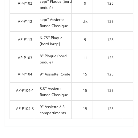
sept" Plaque (bord
AP-P102
9
125
8
largement utilisés.
ondulé)
sept" Assiette
AP-P112
dix
125
8
Ronde Classique
6. 75" Plaque
AP-P113
9
125
8
(bord large)
8" Plaque (bord
AP-P103
11
125
8
ondulé)
AP-P104
9" Assiette Ronde
15
125
4
8.8" Assiette
AP-P104-1
15
125
4
Ronde Classique
9" Assiette à 3
AP-P104-3
15
125
4
compartiments