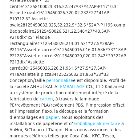
Assiette ovale 7" x5"
centre131258100023.316.52.247*37*47AP-P11710.3"
Assiette ovale16125450026.320,02.232*27*41AP-
P10712.6" Assiette
ovale28125450032,025,52.232.5*32.5*52AP-P1195 comp.
Bac scolaire25125450026,521.22.546*27*43.5AP-
P210dix“x5" Plaque
rectangulaire17125450026.213.01.531*27.5*28AP-
P2116"Assiette carrée15125450016.016.01.536*33*18AP-
P2128"Assiette carrée20125450020,020,02.242*29*22AP-
P213dix"Assiette
carrée30125450026.226.21.951.5*27.5*27.5AP-
P118Assiette à pizza34125225032,01.853*33*33
Conception/taille
personnalisé
e est disponible. Profil de
la société ANHUI KAILAI
EMBALLAGE
CO., LTD KaiLai est
un système de production entièrement intégré de la
fabrication de
carton
, à travers le laminage
PE/revêtement PLA/revêtement PBS, l'impression offset
et l'impression flexo, la découpe et la formation
d'emballages en
papier
. Nous exploitons des
installations de papeterie et d'
emballage alimentaire
à
AnHui, SiChuan et Tianjin. Nous nous associons à des
marques célèbres telles que Coca Cola, KFC, Tesco,