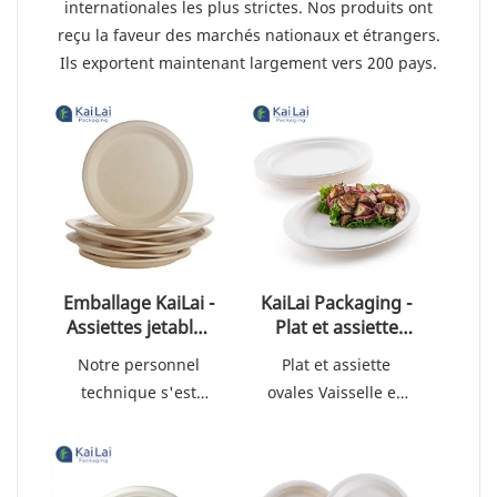
internationales les plus strictes. Nos produits ont
reçu la faveur des marchés nationaux et étrangers.
Ils exportent maintenant largement vers 200 pays.
Emballage KaiLai -
KaiLai Packaging -
Assiettes jetables
Plat et assiette
rondes en pulpe
ovales Vaisselle
Notre personnel
Plat et assiette
de bagasse de
en bagasse
technique s'est
ovales Vaisselle en
canne à sucre
écologique 10,3
consacré aux
bagasse écologique
pour fête
pouces Plats
améliorations et aux
d'anniversaire
ovales jetables en
10,3 pouces Canne
canne à sucre
mises à niveau de la
à sucre ovale jetable