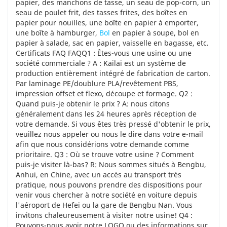
papier, des manchons de tasse, un seau de pop-corn, un
seau de poulet frit, des tasses frites, des boîtes en
papier pour nouilles, une boîte en papier à emporter,
une boîte à hamburger,
Bol
en papier à soupe, bol en
papier à salade, sac en papier, vaisselle en bagasse, etc.
Certificats FAQ FAQQ1 : Êtes-vous une usine ou une
société commerciale ? A : Kailai est un système de
production entièrement intégré de fabrication de carton.
Par laminage PE/doublure PLA/revêtement PBS,
impression offset et flexo, découpe et formage. Q2 :
Quand puis-je obtenir le prix ? A: nous citons
généralement dans les 24 heures après réception de
votre demande. Si vous êtes très pressé d'obtenir le prix,
veuillez nous appeler ou nous le dire dans votre e-mail
afin que nous considérions votre demande comme
prioritaire. Q3 : Où se trouve votre usine ? Comment
puis-je visiter là-bas? R: Nous sommes situés à Bengbu,
Anhui, en Chine, avec un accès au transport très
pratique, nous pouvons prendre des dispositions pour
venir vous chercher à notre société en voiture depuis
l'aéroport de Hefei ou la gare de Bengbu Nan. Vous
invitons chaleureusement à visiter notre usine! Q4 :
Pouvons-nous avoir notre LOGO ou des informations sur