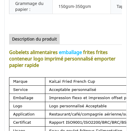
Grammage du
150gsm-350gsm
Taper:
papier :
Description du produit
Gobelets alimentaires
emballage
frites frites
conteneur logo imprimé personnalisé emporter
papier rapide
Marque
KaiLai Fried French Cup
Service
Acceptable personnalisé
Emballage
Impression flexo et impression offset per
Logo
Logo personnalisé Acceptable
Application
Restaurant/café/compagnie aérienne/sup
Certificat
Rapport ISO9001/ISO2200/BRC/BRC/BSCI
Usage
Seau de poulet frit
pour l'alimentation