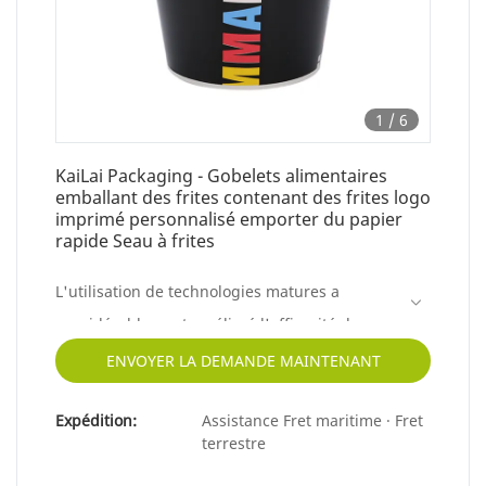
1
/
6
KaiLai Packaging - Gobelets alimentaires
emballant des frites contenant des frites logo
imprimé personnalisé emporter du papier
rapide Seau à frites
L'utilisation de technologies matures a
considérablement amélioré l'efficacité du
travail et réduit les coûts de fabrication sans
ENVOYER LA DEMANDE MAINTENANT
sac
rifier la qualité du produit en même temps.
Expédition:
Assistance Fret maritime · Fret
Il s'est avéré avoir une gamme d'utilisations
terrestre
beaucoup plus large dans le(s) domaine(s)