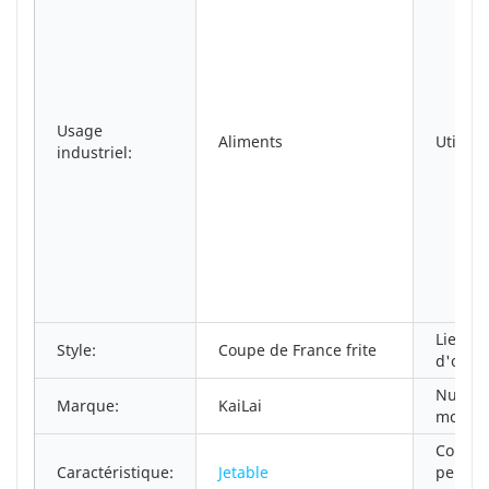
Usage
Aliments
Utilisat
industriel:
Lieu
Style:
Coupe de France frite
d'origi
Numér
Marque:
KaiLai
modèle
Comma
Caractéristique:
Jetable
person