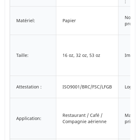
:
Nom d
Matériel:
Papier
produit
Taille:
16 oz, 32 oz, 53 oz
Impres
Attestation :
ISO9001/BRC/FSC/LFGB
Logo:
Restaurant / Café /
March
Application:
Compagnie aérienne
princip