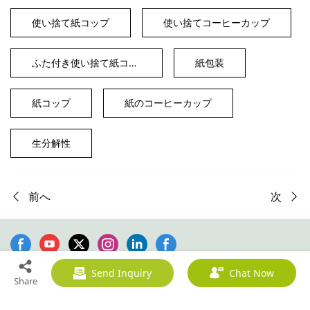
使い捨て紙コップ
使い捨てコーヒーカップ
ふた付き使い捨て紙コップ
紙包装
紙コップ
紙のコーヒーカップ
生分解性
前へ
次
Send Inquiry
Chat Now
Share
サイトマップ