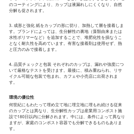
のコーティングにより、カップは液漏れしにくくなり、自然
分解も促されます。
3. 成形と強化 紙をカップの形に切り、加熱して層を接着しま
す。ブランドによっては、生分解性の裏地（藻類由来または
水性ポリマーなど）を追加することで、堆肥化性を損なうこ
となく耐久性を高めています。有害な接着剤は使用せず、熱
と圧力のみで接着します。
4. 品質チェックと包装 それぞれのカップは、漏れや強度につ
いて厳格なテストを受けます。最後に、積み重ねられ、リサ
イクル可能な包装で包まれ、カフェや小売店に出荷されま
す。
環境の優位性
何世紀にもわたって埋め立て地に埋立地に埋もれ続ける従来
のカップとは異なり、生分解性カップは産業用コンポスト施
設で180日以内に分解されます。中には、条件によって異なり
ますが、家庭のコンポスト容器でも分解できるものもありま
す。