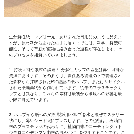
生分解性紙コップは一見、ありふれた日用品のように見えま
すが、原材料からあなたの手に届くまでには、科学、持続可
能性、そして革新が複雑に絡み合った過程が存在します。そ
のプロセスを紐解いていきましょう。
1. 持続可能な素材の調達 生分解性カップの基盤は再生可能な
資源にあります。その多くは、責任ある管理の下で管理され
た森林から採取されたFSC認証の紙パルプ、またはリサイクル
された紙廃棄物から作られています。従来のプラスチックカ
ップとは異なり、これらの素材は最初から環境への影響を最
小限に抑えています。
2. パルプから紙への変換 製紙用パルプを水と混ぜてスラリー
状にし、薄いシート状にプレスします。その秘密は、石油由
来のプラスチックの代わりに、植物由来のコーティング（ト
ウモロコシデンプ​​ン由来のPLAなど）を使用することです。こ