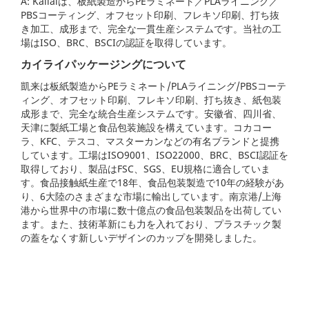
A: Kailaiは、板紙製造からPEラミネート／PLAライニング／
PBSコーティング、オフセット印刷、フレキソ印刷、打ち抜
き加工、成形まで、完全な一貫生産システムです。当社の工
場はISO、BRC、BSCIの認証を取得しています。
カイライパッケージングについて
凱来は板紙製造からPEラミネート/PLAライニング/PBSコーテ
ィング、オフセット印刷、フレキソ印刷、打ち抜き、紙包装
成形まで、完全な統合生産システムです。安徽省、四川省、
天津に製紙工場と食品包装施設を構えています。コカコー
ラ、KFC、テスコ、マスターカンなどの有名ブランドと提携
しています。工場はISO9001、ISO22000、BRC、BSCI認証を
取得しており、製品はFSC、SGS、EU規格に適合していま
す。食品接触紙生産で18年、食品包装製造で10年の経験があ
り、6大陸のさまざまな市場に輸出しています。南京港/上海
港から世界中の市場に数十億点の食品包装製品を出荷してい
ます。また、技術革新にも力を入れており、プラスチック製
の蓋をなくす新しいデザインのカップを開発しました。