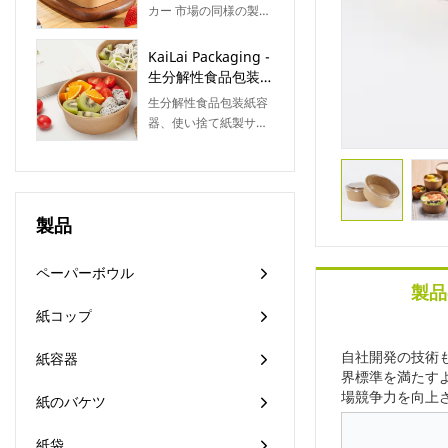
ーナーテイクアウト
品は画期的なイノベー
カー 市場の同様の製品
まざまな顧客のさまざ
ファーストフードサ
ションの組み合わせを
と比較して、性能、品
まなニーズに対応でき
ラダボックス蓋付き
特徴としています。テ
質、外観などの点で比
KaiLai Packaging -
ます。また、簡潔な構
クノロジーは、市場の
類のない優れた利点が
生分解性食品包装紙
造と高品質を設計原則
需要をよりよく満たす
あり、市場で高い評価
容器使い捨て紙サラ
としています。
生分解性食品包装紙容
ために適用されます。
を得ています。KaiLai
ダボウル caja
器、使い捨て紙製サラ
Packagingは過去の製
comida Salad Bowl
ダボウル（caja
品の欠点を要約し、継
comida）は、日常生活
続的に改善しています
の様々な場面で活躍し
彼ら。紙サラダボウル
ます。どんなニーズに
メーカーの仕様は、ニ
製品
も対応できるよう、
ーズに応じてカスタマ
KaiLai Packagingでご
イズできます。
用意しています。様々
ペーパーボウル
なタイプと機能を備え
製品
た製品をご購入いただ
紙コップ
けます。
自社開発の技術
紙容器
界標準を満たすよう
場競争力を向上
紙のバケツ
紙袋