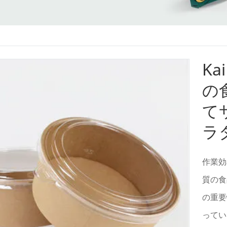
K
の
て
ラ
作業効
質の食
の重要
ってい