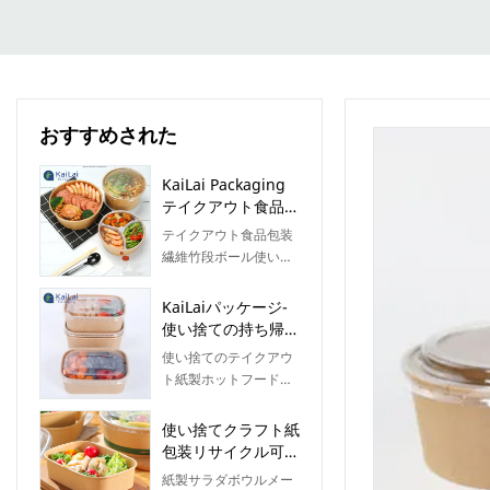
おすすめされた
KaiLai Packaging
テイクアウト食品包
装 使い捨て紙サラ
テイクアウト食品包装
ダボウルカップ 蓋
繊維竹段ボール使い捨
付きプリント サラ
て紙サラダボウルカッ
ダボウル
プ印刷蓋付き、高い売
KaiLaiパッケージ-
上高は、企業が新しい
使い捨ての持ち帰り
市場を開拓し、生態学
用の紙の温かい食べ
使い捨てのテイクアウ
的障壁を確立および強
物の容器プラスチッ
ト紙製ホットフード容
化するのに役立ちま
ク製の蓋が付いた長
器、プラスチック製の
す。これにより、企業
方形の紙のボウルサ
蓋が付いた長方形の紙
使い捨てクラフト紙
は長期間にわたって強
ラダボウル
ボウルは、さまざまな
包装リサイクル可能
力な競争力を維持でき
仕様で製造でき、さま
な長方形ラウンドコ
ます。さらに、この製
紙製サラダボウルメー
ざまな用途があり、さ