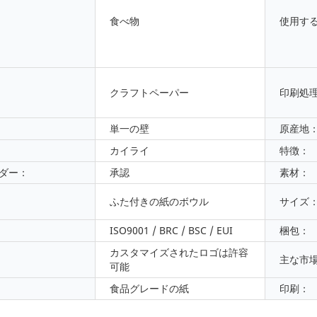
食べ物
使用す
クラフトペーパー
印刷処
単一の壁
原産地
カイライ
特徴：
ダー：
承認
素材：
ふた付きの紙のボウル
サイズ
ISO9001 / BRC / BSC / EUI
梱包：
カスタマイズされたロゴは許容
主な市
可能
食品グレードの紙
印刷：