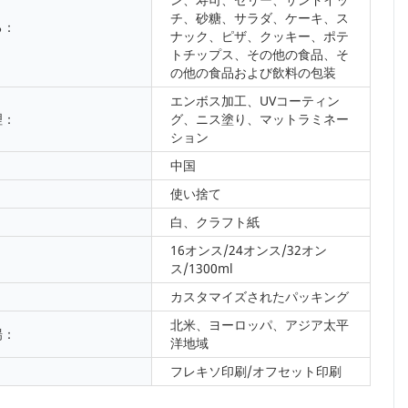
チ、砂糖、サラダ、ケーキ、ス
る：
ナック、ピザ、クッキー、ポテ
トチップス、その他の食品、そ
の他の食品および飲料の包装
エンボス加工、UVコーティン
理：
グ、ニス塗り、マットラミネー
ション
：
中国
使い捨て
白、クラフト紙
16オンス/24オンス/32オン
：
ス/1300ml
カスタマイズされたパッキング
北米、ヨーロッパ、アジア太平
場：
洋地域
フレキソ印刷/オフセット印刷