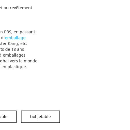
alimentaire le plus
et au revêtement
adapté à différentes
catégories d'aliments,
en conciliant
protection du produit,
on PBS, en passant
durabilité et
 d'
emballage
rentabilité.
ter Kang, etc.
rts de 18 ans
 d'emballages
nghai vers le monde
en plastique.
able
bol jetable