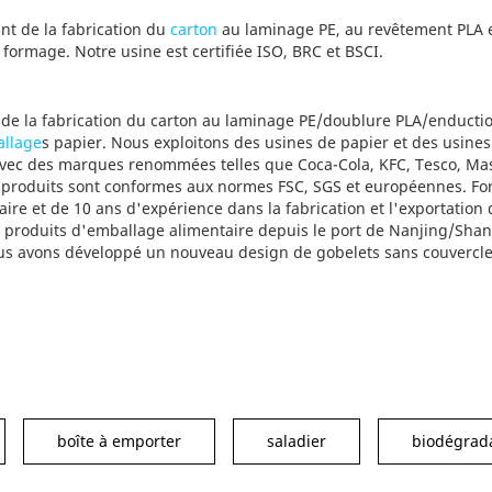
ant de la fabrication du
carton
au laminage PE, au revêtement PLA 
e formage. Notre usine est certifiée ISO, BRC et BSCI.
t de la fabrication du carton au laminage PE/doublure PLA/enducti
llage
s papier. Nous exploitons des usines de papier et des usines
avec des marques renommées telles que Coca-Cola, KFC, Tesco, Mas
os produits sont conformes aux normes FSC, SGS et européennes. Fo
ire et de 10 ans d'expérience dans la fabrication et l'exportation
de produits d'emballage alimentaire depuis le port de Nanjing/Sha
s avons développé un nouveau design de gobelets sans couvercle 
boîte à emporter
saladier
biodégrad