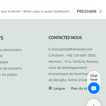
PROCHAIN
Un petit choix, un grand changement pour la planète ! Boîtes repas en papier biodégradables : agissez dès aujourd'hui ! | KaiLai Packaging
TS
CONTACTEZ-NOUS
E-mail:
janey@kailaipak.com
e alimentaire
Cellulaire : +86 139 6041 0605
fé
Adresse : 15-6, Century Avenue,
belet
zone de développement
ge de desserts
économique de HuaiYuan, ville
c en papier
Chat
Now
de BengBu, AnHui 233400
Langue
Plan du site