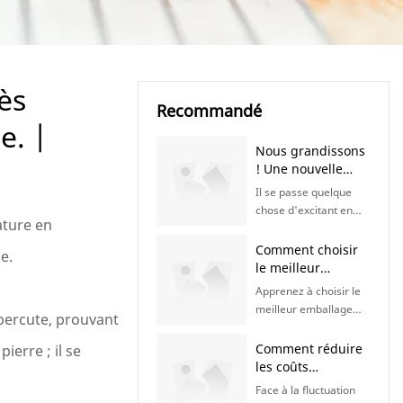
ès
Recommandé
e. |
Nous grandissons
! Une nouvelle
usine, un nouveau
Il se passe quelque
chapitre à venir |
chose d'excitant en
KaiLai Packaging
ature en
coulisses ! Notre
équipe se prépare à
Comment choisir
e.
l'ouverture d'une
le meilleur
toute nouvelle usine
emballage
Apprenez à choisir le
qui nous permettra de
alimentaire pour
meilleur emballage
épercute, prouvant
mieux servir nos
différents types
alimentaire pour
clients du monde
d'aliments |
différents types
Comment réduire
ierre ; il se
entier. Restez
Emballages KaiLai
d'aliments. Découvrez
les coûts
connectés ! Nous
les solutions
d'emballage
avons hâte de vous
Face à la fluctuation
d'emballage idéales
alimentaire sans