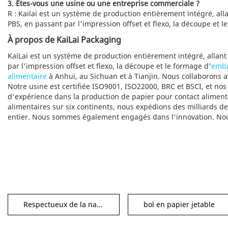
3. Êtes-vous une usine ou une entreprise commerciale ?
R : Kailai est un système de production entièrement intégré, all
PBS, en passant par l'impression offset et flexo, la découpe et l
À propos de KaiLai Packaging
KaiLai est un système de production entièrement intégré, allan
par l'impression offset et flexo, la découpe et le formage d'
emba
alimentaire
à Anhui, au Sichuan et à Tianjin. Nous collaborons 
Notre usine est certifiée ISO9001, ISO22000, BRC et BSCI, et n
d'expérience dans la production de papier pour contact alimenta
alimentaires sur six continents, nous expédions des milliards 
entier. Nous sommes également engagés dans l'innovation. Nou
Respectueux de la nature
bol en papier jetable