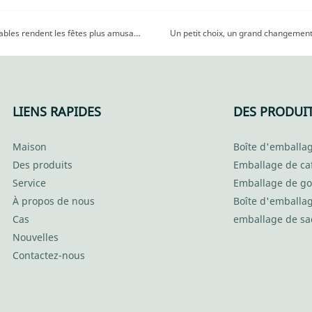
Célébrons le mode de vie écologique ! Les gobelets biodégradables rendent les fêtes plus amusantes, le nettoyage plus facile et la planète plus heureuse ! | KaiLai
LIENS RAPIDES
DES PRODUI
Maison
Boîte d'emballag
Des produits
Emballage de ca
Service
Emballage de go
À propos de nous
Boîte d'emballa
Cas
emballage de sa
Nouvelles
Contactez-nous