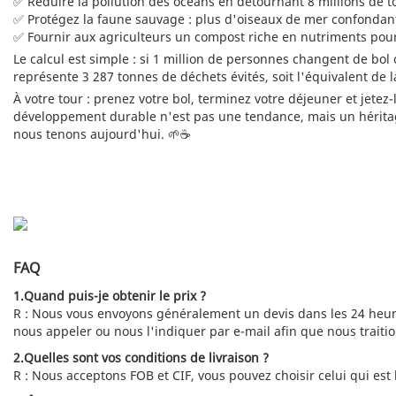
✅ Réduire la pollution des océans en détournant 8 millions de 
✅ Protégez la faune sauvage : plus d'oiseaux de mer confondant 
✅ Fournir aux agriculteurs un compost riche en nutriments pour
Le calcul est simple : si 1 million de personnes changent de bol
représente 3 287 tonnes de déchets évités, soit l'équivalent de l
À votre tour : prenez votre bol, terminez votre déjeuner et jete
développement durable n'est pas une tendance, mais un héritage.
nous tenons aujourd'hui. 🌱☕
FAQ
1.Quand puis-je obtenir le prix ?
R : Nous vous envoyons généralement un devis dans les 24 heure
nous appeler ou nous l'indiquer par e-mail afin que nous traiti
2.Quelles sont vos conditions de livraison ?
R : Nous acceptons FOB et CIF, vous pouvez choisir celui qui est 