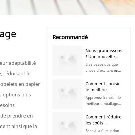
lage
Recommandé
Nous grandissons
! Une nouvelle
eur adaptabilité
usine, un nouveau
Il se passe quelque
chapitre à venir |
chose d'excitant en
, réduisant le
KaiLai Packaging
coulisses ! Notre
équipe se prépare à
obelets en papier
Comment choisir
l'ouverture d'une
le meilleur
s options plus
toute nouvelle usine
emballage
Apprenez à choisir le
qui nous permettra de
alimentaire pour
meilleur emballage
besoins
mieux servir nos
différents types
alimentaire pour
clients du monde
d'aliments |
t de prendre en
différents types
Comment réduire
entier. Restez
Emballages KaiLai
d'aliments. Découvrez
les coûts
connectés ! Nous
ent ainsi que la
les solutions
d'emballage
avons hâte de vous
Face à la fluctuation
d'emballage idéales
alimentaire sans