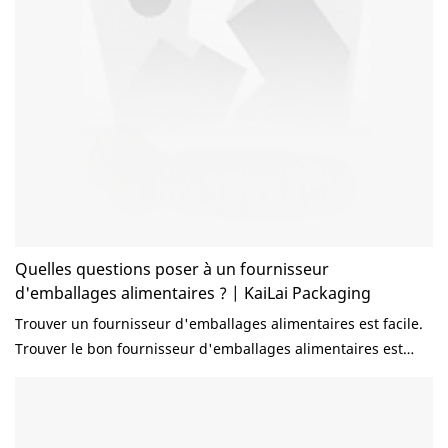
biodégradables, un audit d'usine permet aux acheteurs de
réduire les risques et de mettre en place une chaîne
d'approvisionnement stable. Un audit d'usine professionnel
permet d'évaluer les capacités de production, les systèmes
de contrôle qualité, les certifications, les matières premières
et le potentiel de coopération à long terme. Dans ce guide,
nous vous expliquerons comment auditer une usine
d'emballage alimentaire avant de passer commande et quels
sont les facteurs clés que chaque acheteur doit vérifier.
Quelles questions poser à un fournisseur
d'emballages alimentaires ? | KaiLai Packaging
Trouver un fournisseur d'emballages alimentaires est facile.
Trouver le bon fournisseur d'emballages alimentaires est
beaucoup plus difficile. Que vous recherchiez des gobelets
en papier, des bols en papier, des boîtes à emporter ou des
emballages alimentaires personnalisés, poser les bonnes