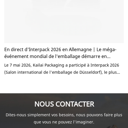
En direct d'Interpack 2026 en Allemagne | Le méga-
événement mondial de l'emballage démarre en
fanfare | Kailai Packaging
Le 7 mai 2026, Kailai Packaging a participé à Interpack 2026
(Salon international de l'emballage de Düsseldorf), le plus
grand salon mondial de l'emballage, qui s'est tenu au parc
des expositions de Düsseldorf. Comptant parmi les
événements les plus influents du secteur de l'emballage à
l'échelle mondiale, cette édition a attiré un public
NOUS CONTACTER
considérable, réunissant marques, acheteurs et experts du
Dites-nous simplement vos besoins, nous pouvons faire plus
secteur venus du monde entier.
que vous ne pouvez l'imaginer.