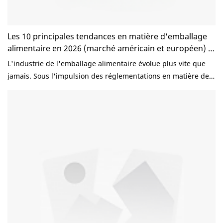
Les 10 principales tendances en matière d'emballage
alimentaire en 2026 (marché américain et européen) |
KaiLai Packaging
L'industrie de l'emballage alimentaire évolue plus vite que
jamais. Sous l'impulsion des réglementations en matière de
développement durable, des attentes des consommateurs et
de la croissance rapide de la livraison de repas, les
restaurants et les marques alimentaires aux États-Unis et en
Europe repensent la manière dont ils emballent leurs
produits en 2026. Aujourd'hui, l'emballage ne se limite plus à
la protection des aliments. Il est devenu un facteur clé dans :
•Image de marque • Expérience client • Responsabilité
environnementale • Efficacité opérationnelle