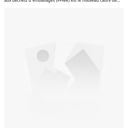
aux déchets d'emballages (PPWR) est le nouveau cadre de
l'Union européenne conçu pour réduire les déchets
d'emballages, améliorer la recyclabilité et promouvoir une
économie circulaire. Contrairement aux directives
précédentes en matière d'emballage, la directive PPWR
introduit des règles harmonisées qui s'appliquent à tous les
États membres de l'UE. La réglementation concerne les
entreprises actives dans les secteurs suivants : • Emballage
alimentaire • Emballages de boissons • Emballage e-
commerce • Emballage de vente au détail • Emballage
industriel Pour les importateurs, les distributeurs et les
fournisseurs d'emballages, la compréhension du PPWR
devient essentielle pour faire des affaires en Europe.