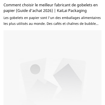
Comment choisir le meilleur fabricant de gobelets en
papier (Guide d'achat 2026) | KaiLai Packaging
Les gobelets en papier sont l'un des emballages alimentaires
les plus utilisés au monde. Des cafés et chaînes de bubble
tea aux restaurants et distributeurs de produits alimentaires,
les entreprises comptent sur des gobelets en papier de haute
qualité pour offrir une expérience client homogène.
Cependant, choisir le bon fabricant de gobelets en papier
peut s'avérer difficile. Avec des centaines de fournisseurs
disponibles dans le monde entier, les acheteurs ont souvent
du mal à déterminer quel fabricant peut offrir la meilleure
combinaison de qualité, de prix, de personnalisation et de
fiabilité. Dans ce guide, nous vous expliquerons les facteurs
clés à prendre en compte lors du choix d'un fabricant de
gobelets en papier et comment éviter les erreurs courantes
d'approvisionnement. 👉Lien vers : Meilleurs fournisseurs
d'emballages alimentaires pour les importateurs (États-Unis