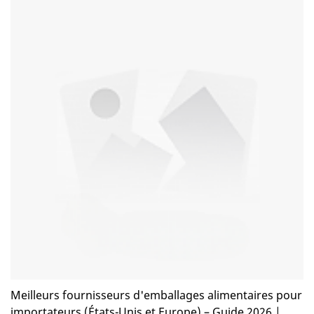
et les marques alimentaires aux États-Unis et en Europe. Des
bols en papier kraft aux contenants à emporter écologiques,
les fabricants chinois proposent : • Prix compétitifs • Grande
capacité de production • Large choix de produits • Options de
personnalisation flexibles Mais réussir l'importation
d'emballages alimentaires exige plus que la simple
recherche d'un fournisseur à bas prix. Sans un
approvisionnement adéquat et un contrôle de qualité, les
importateurs peuvent être confrontés à : •Livraisons
retardées • Problèmes de conformité • Mauvaise qualité du
produit • Coûts imprévus Dans ce guide, nous détaillerons
l'intégralité du processus d'importation d'emballages
alimentaires en provenance de Chine en 2026.
Meilleurs fournisseurs d'emballages alimentaires pour
importateurs (États-Unis et Europe) – Guide 2026 |