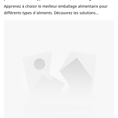
Apprenez à choisir le meilleur emballage alimentaire pour
différents types d'aliments. Découvrez les solutions
d'emballage idéales pour les plats chauds, les salades, les
soupes, les boissons, les produits de boulangerie et la
livraison de repas, en conciliant qualité, coût et durabilité.
Choisir le bon emballage alimentaire ne se limite pas à
l'esthétique. Un emballage adapté protège la qualité des
aliments, prévient les fuites, maintient la température,
améliore l'expérience client et renforce votre image de
marque. À l'inverse, un emballage inadapté peut entraîner
des produits endommagés, des réclamations clients, des
coûts inutiles et des problèmes de sécurité alimentaire. Pour
les restaurants, les fabricants, les distributeurs et les
grossistes du secteur alimentaire, chaque plat a des
exigences d'emballage spécifiques. Un récipient à soupe doit
résister aux hautes températures et être étanche, tandis
qu'un saladier doit mettre en valeur la fraîcheur des