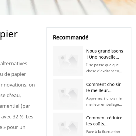
pier
Recommandé
Nous grandissons
! Une nouvelle
 alternatives
usine, un nouveau
Il se passe quelque
chapitre à venir |
chose d'excitant en
ou de papier
KaiLai Packaging
coulisses ! Notre
équipe se prépare à
 innovations, on
Comment choisir
l'ouverture d'une
le meilleur
ase d'eau.
toute nouvelle usine
emballage
Apprenez à choisir le
qui nous permettra de
alimentaire pour
meilleur emballage
ementiel (par
mieux servir nos
différents types
alimentaire pour
clients du monde
d'aliments |
 avec 32 %. Les
différents types
Comment réduire
entier. Restez
Emballages KaiLai
d'aliments. Découvrez
les coûts
connectés ! Nous
te » pour un
les solutions
d'emballage
avons hâte de vous
Face à la fluctuation
d'emballage idéales
alimentaire sans