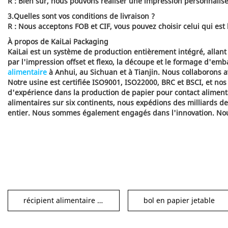
R : Bien sûr, nous pouvons réaliser une impression personnalisé
3.Quelles sont vos conditions de livraison ?
R : Nous acceptons FOB et CIF, vous pouvez choisir celui qui est 
À propos de KaiLai Packaging
KaiLai est un système de production entièrement intégré, allant
par l'impression offset et flexo, la découpe et le formage d'emb
alimentaire
à Anhui, au Sichuan et à Tianjin. Nous collaborons 
Notre usine est certifiée ISO9001, ISO22000, BRC et BSCI, et n
d'expérience dans la production de papier pour contact alimenta
alimentaires sur six continents, nous expédions des milliards 
entier. Nous sommes également engagés dans l'innovation. Nou
récipient alimentaire biodégradable
bol en papier jetable